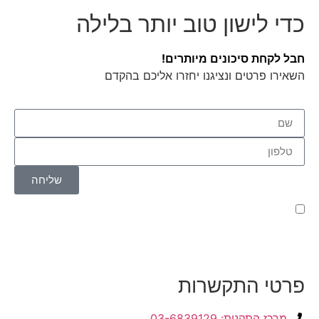
כדי לישון טוב יותר בלילה
חבל לקחת סיכונים מיותרים!
השאירו פרטים ונציגנו יחזרו אליכם בהקדם
שליחה
קראתי ואני מאשר/ת את
מדיניות הפרטיות
של האתר,
ומסכים/ה לשמירת המידע לצורך טיפול בפנייתי (חובה)
פרטי התקשרות
מרכז התקנות: 03-6839129