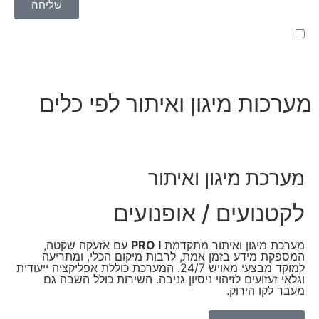
שליחה
קראתי ואני מאשר/ת את
מדיניות הפרטיות
של האתר,
ומסכים/ה לשמירת המידע לצורך טיפול בפנייתי (חובה)
מערכות מיגון ואיתור לפי כלים
מערכת מיגון ואיתור
לקטנועים / אופנועים
מערכת מיגון ואיתור מתקדמת
PRO I
עם אזעקה שקטה,
המספקת מידע בזמן אמת, לרבות מיקום הכלי, ומתריעה
למוקד מבצעי מאויש 24/7. המערכת כוללת אפליקציה ייעודית
וגלאי זעזועים לזיהוי ניסיון גניבה. השירות כולל השבה גם
מעבר לקו הירוק.