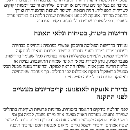
עקיבה גם בצל קניונים עירוניים או חניונים. שליחים ורוכבי יוממות זקוקים
לשרידות תפעולית: חניה תכופה, חשיפה לגניבות הזדמנותיות וצורך
בתגובה מהירה. אזעקה לקטנוע מאפשרת שגרה חלקה גם במרכזי ערים
צפופים, בלי להטריד שכנים ובלי לפגוע בקצב העבודה.
דרישות ביטוח, בטיחות וגלאי תאונה
עמידה בדרישות הפוליסה וחיסכון אפשרי בפרמיה מתחילים בבחירה
בפתרון מוכח ומוכר בענף. חברות הביטוח מציבות תנאים להתקנה
ולחיבור למוקד, ולעיתים משקללות הנחה בפרמיה לכלי שעומד בדרישות.
מעבר למיגון, ניתן לשדרג בגלאי תאונה שמזהה התהפכות, נפילה או
בלימה חריגה בזמן אמת, שולח התראה למוקד, ובהיעדר מענה מבעל הכלי
מפעיל פרוטוקול הזנקת אמבולנס לפי הנהלים. כך מערכת שמתחילה
כאזעקה הופכת גם למענה מציל חיים.
בחירת אזעקה לאופנוע: קריטריונים מעשיים
לפני התקנה
לפני החלטה בודקים התאמה ביטוחית, מדיניות פרטיות ושקיפות בתהליכי
שמירת נתונים. מערכת ראויה מציגה איזה מידע נשמר, לכמה זמן ומי
נחשף אליו. התקנה מקצועית עושה את ההבדל בין חומרה טובה לביצועי
שטח אמינים: חיבורי חשמל נקיים, מיקום אנטנות חכם ועדכוני תוכנה