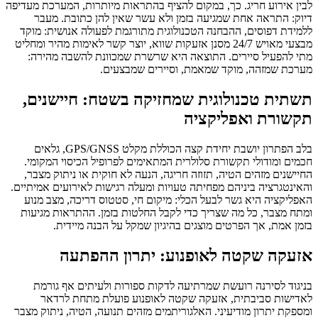
לבין אירוע חריג. כך, במקום להציף בהתראות מיותרות, המערכת מעדיפה
דיוק: התראה אחת שמגיעה בזמן ולא עשר שאין להן כתובת. מעבר
ללמידת דפוסים, ההבחנה הטכנולוגית מתורגמת לפעולה אנושית: מוקד
מבצעי מאויש 24/7 מסנן אזעקות שווא, יוצר קשר לאימות מהיר ומחליט
מתי להפעיל סיירים. התוצאה היא שרשרת שמכוונת להשבה מהירה:
מערכת שמזהה, מוקד שמאמת, וסיירים שמבצעים.
תשתית טכנולוגית שמחזיקה בשטח: חיישנים,
תקשורת ואפליקציה
בלב הפתרון יושבת יחידת קצה הכוללת מקלט GPS/GNSS, גלאים
חכמים ומודולי תקשורת סלולרית המתאימים לפרופיל הכיסוי המקומי.
החיישנים מזהים הטיה, תזוזה חריגה, הנעה לא חוקית או ניתוק מצבר,
והאינטגרציה ביניהם מפחיתה טעויות ומעלה רגישות לאירועים אמיתיים.
האפליקציה היא גשר לבעל הכלי: מיקום חי, סטטוס דריכה, מצב מנוע
ומתח מצבר, כל מה שצריך כדי לקבל החלטות בזמן. ההתראות מגיעות
בזמן אמת, אך הפרטים מוצגים בהיגיון שמקל על הבנה מיידית.
אזעקה שקטה לאופנוע: יתרון ההפתעה
בניגוד לסירנה רועשת שמרתיעה לדקות ספורות ולעיתים אף גורמת
לאדישות סביבתית, אזעקה שקטה לאופנוע פועלת מתחת לרדאר
ומספקת יתרון מודיעיני. האלגוריתמים מזהים תנועה, הטיה, ניתוק מצבר