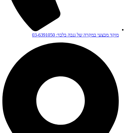
מוקד מבצעי במקרה של גנבה בלבד: 03-6391050