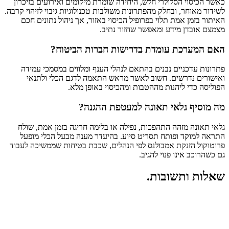
כאשר הכיסוי הסלולרי חלש, היחידה שומרת מיקומים ואירועים בזיכרון
לשידור מאוחר, ובחלק מהפתרונות משולבות טכנולוגיות גיבוי לזיהוי קרבה.
האיתור בזמן אמת תלוי בפרופיל הכיסוי באזור, אך ניהול נתונים חכם
מצמצם אובדן מידע ומאפשר שחזור נתיב.
האם המערכת עומדת בדרישות חברות הביטוח?
פתרונות עדכניים נבנים בהתאם לנהלי הענף ומלווים במסמכי עמידה
ואישורים נדרשים. חשוב לאשר מראש התאמה לדגם הכלי ולתנאי
הפוליסה כדי ליהנות מההטבות ומהכיסוי באופן מלא.
מה מוסיף גלאי תאונה למעטפת ההגנה?
גלאי תאונה מזהה התהפכות, נפילה או בלימה חריגה בזמן אמת, שולח
התראה למוקד ופותח תסריט סיוע. בהיעדר מענה מבעל הכלי מופעל
פרוטוקול הזנקת אמבולנס לפי הנהלים, שכבת בטיחות שממשיכה לעבוד
גם כשהרוכב אינו פנוי להגיב.
שאלות ותשובות
.