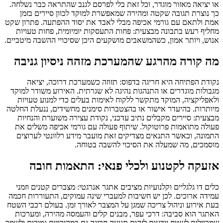
או יציאה מאזור מוגדר, וכל זאת בלי לפרסם לגנב שהתראה כבר נשלחה.
כך נוצרת תגובה שקטה ומהירה שמאפשרת למוקד לכוון סיירים בזמן
אמת ולתאם עם גורמי אכיפה מבלי לאבד את יסוד ההפתעה. פתרון שקט
מחליף רעש בתבונה מבצעית: פחות התעסקות יומיומית, פחות טעויות
אנוש, ויותר אמון, כשהמשאבים מושקעים היכן שסיכויי ההשבה מיטביים.
מה קורה מהרגע שהמערכת מזהה ניסיון גניבה
נקודת הפתיחה היא חריגה בדפוס: תזוזה כשמערכת דרוכה, יציאה
מגבולות מוגדרים או התנהגות נהיגה לא שגרתית. האירוע משודר למוקד
ולאפליקציה, המוקד מתקשר ללקוח לאימות בעלים כדי למנוע טעויות
מיותרות. בהיעדר אישור או בהצטברות סימנים מחשידים, ננעלת החלטה
מבצעית: סיירים מקבלים נתיב עדכני, נקודת עצירה משוערת והנחיות
פעולה מתואמות פרוטוקול. שיתוף פעולה עם גורמי אכיפה משלים את
התמונה, וכאשר התנאים מצדיקים זאת מועבר מידע רלוונטי לערוצים
מוסמכים, מה שמעלה את הסיכוי להשבה בטוחה.
אזעקה לקטנוע ולכלי פנאי: התאמות חובה
כלים דו גלגליים וקלנועיות מציבים אתגר אנרגטי: מצברים קטנים וזמני
עמידה ארוכים. לכן יש חשיבות למעברי שינה עמוקים, התעוררות חכמה
בעת אירוע וניהול צריכה שמגן על המצבר לאורך זמן. בעולם רכבי השטח
האתגר הוא סביבה: דרכי עפר, מבנים קלים והעמסה מהירה, ומערכות
שמכוילות לשטח יודעות לזהות תנועה חריגה גם במהירויות נמוכות ולשמר