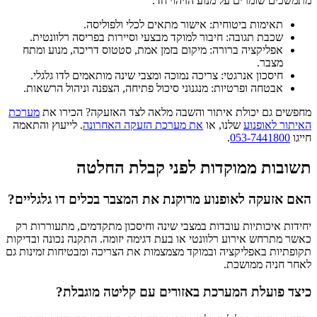
מתמשכים שומרים על מנוע הזיהוי חד.
תאימות ביטוחית: אישור מתאים לכלי ולפוליסה.
שכבת תגובה: חיבור למוקד מבצעי וסיירות בפריסה רלוונטית.
אפליקציה ברורה: מיקום בזמן אמת, סטטוס דריכה, מנוע ומתח
מצבר.
חיסכון אנרגטי: צריכה נמוכה ומצבי שינה מותאמים לדו גלגלי.
אבטחה ופרטיות: מנגנוני סיכול פתיחה, הצפנה וניהול הרשאות.
מחפשים גם יכולת איתור והשבה מלאה לצד האזעקה? הכירו את
מערכת
האיתור לאופנוע
שלנו, או
את מערכת הזעקה האחרונה
. לייעוץ והתאמה
חייגו
053-7441800
.
תשובות ממוקדות לפני קבלת החלטה
האם אזעקה לאופנוע מרוקנת את המצבר בכלים דו גלגליים?
יחידות איכותיות עובדות במצבי שינה וחיסכון מתקדמים, מתעוררות רק
כאשר מתרחש אירוע רלוונטי או בעת דגימה יזומה. התקנה נכונה ובדיקות
תקופתיות באפליקציה ובמוקד מצמצמות את הצריכה ומבטיחות זמינות גם
לאחר חניה ממושכת.
כיצד פועלת המערכת באזורים עם קליטה מוגבלת?