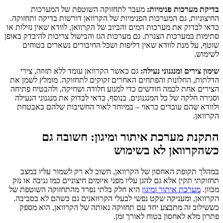
בדיקת מערכות פנימיות:
מעבר לתחזוקה השוטפת של המערכות
החיצוניות, גם המערכות הפנימיות של הקרוואן דורשות בדיקה ותחזוקה.
כדאי לבדוק את מערכות המים והביוב של הקרוואן, לוודא שאין נזילות או
סתימות במערכות הצנרת. גם מערכות הגז והבישול צריכות להיבדק באופן
שוטף, על מנת לוודא שאין דליפות ושכל החיבורים נשארים בטוחים
לשימוש.
שימון צירים ומנגנוני נעילה:
גם כאשר הקרוואן עומד ללא תזוזה, צירי
הדלתות, החלונות והפתחים האחרים זקוקים לתחזוקה. מומלץ לשמן את
הצירים אחת לכמה חודשים כדי למנוע חלודה ושחיקה, ולהבטיח פתיחה
וסגירה חלקה של כל המנגנונים. בנוסף, כדאי לבדוק את מנגנוני הנעילה
ולוודא שהם עובדים כראוי – במיוחד לאור החשיבות שלהם באבטחת
הקרוואן.
התקנת מערכת איתור ומיגון: חשובה גם
כשהקרוואן לא בשימוש
במהלך תקופת האחסון של הקרוואן, חשוב לא רק לשמור עליו במצב
תחזוקתי תקין אלא גם להגן עליו מפני איומים חיצוניים כמו גניבה או נזק
מכוון.
מערכת איתור ומיגון
היא חלק בלתי נפרד מהתחזוקה השוטפת של
הקרוואן, ומעניקה שקט נפשי לבעלי הקרוואנים גם כשהם לא בסביבה.
כששילוב זה מתבצע יחד עם תחזוקה נאותה של הקרוואן, הוא מספק
פתרון מלא לאחסון בטוח לאורך זמן.