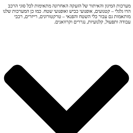
מערכות המיגון והאיתור של הזעקה האחרונה מתאימות לכל סוגי הרכב
הדו גלגלי – קטנועים, אופנועי כביש ואופנועי שטח. כמו כן המערכות שלנו
מותאמות גם עבור כלי השטח והפנאי – טרקטורונים, רייזרים, רכבי
עבודה ותפעול, קלנועיות, נגררים וקרוואנים.