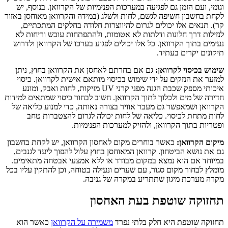
וגומי, ועם הזמן גם לפגיעה במערכות הפנימיות של הקרוואן. בנוסף, יש
לקחת בחשבון חשיפה לגשם, לחות ולשלג (במידה והקרוואן מאוחסן באזור
קר). תנאים אלו יכולים לגרום להיווצרות חלודה בחלקים המתכתיים,
לנזילות דרך חלונות ודלתות לא אטומות, ולהתפתחות עובש וריחות לא
נעימים בתוך הקרוואן. כל אלו יכולים לפגוע בערכו של הקרוואן ולדרוש
תיקונים יקרים בעתיד.
שימוש בכיסוי לקרוואן:
גם אם בחרתם לאחסן את הקרוואן בחוץ, ניתן
למזער את הנזקים על ידי שימוש בכיסוי מותאם אישית לקרוואן. כיסוי
איכותי מספק שכבת הגנה מפני קרני UV מזיקות, לחות ואבק, ומונע
חדירה של מים ולכלוך לתוך הקרוואן. חשוב לבחור כיסוי שמתאים למידות
הקרוואן ושמאפשר גם מעבר אוויר בצורה נאותה, כדי למנוע כליאה של
לחות מתחת לכיסוי. כליאה של לחות יכולה לגרום להצטברות טחב
ופטריות בתוך הקרוואן, ולהזיק למערכות הפנימיות.
מיקום הקרוואן:
כאשר בוחרים מקום לאחסון הקרוואן, יש לקחת בחשבון
גם את נושא הביטחון. קרוואן המאוחסן בחוץ עלול להפוך ליעד לגנבים,
במיוחד אם הוא נמצא במקום מבודד או ללא אמצעי אבטחה מתאימים.
מומלץ לבחור מקום סגור, עם שערים ונעילה בטוחה, וכן להתקין עליו בכל
מקרה מערכת מיגון שתתריע במקרה של גניבה.
תחזוקה שוטפת בעת האחסון
תחזוקה שוטפת היא חלק בלתי נפרד
משמירה על הקרוואן
כאשר הוא