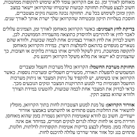
מאוחסן לאורך זמן. גם אם הקרוואן עומד ללא שימוש לתקופות ממושכות,
חשוב לבצע פעולות תחזוקה קבועות שיבטיחו שהקרוואן יישאר במצב
תקין ומוכן לשימוש בכל עת. תחזוקה נכונה מונעת נזקים מצטברים,
חוסכת בעלויות תיקון ומבטיחה שהקרוואן שלך ישרת אותך לאורך שנים.
בדיקת לחץ הצמיגים:
כאשר הקרוואן מאוחסן לאורך זמן, הצמיגים עלולים
לאבד לחץ או להתייבש ולהיסדק כתוצאה מהעמידה הממושכת. לכן,
חשוב לבדוק את לחץ האוויר בצמיגים אחת לכמה שבועות, ולוודא שהם
נשארים מנופחים בהתאם להמלצות היצרן. במידה והקרוואן מאוחסן
לתקופה ממושכת, ניתן לשקול להרים אותו בעזרת בלוקים או חצובות, כך
שהצמיגים לא יישאו את מלוא משקל הקרוואן ויימנע נזק.
תחזוקת מערכת החשמל:
הקרוואן כולל מערכות חשמל ומצברים
המשמשים להפעלת תאורה, מכשירים חשמליים ומערכות נוספות. כאשר
הקרוואן אינו בשימוש, יש להקפיד על ניתוק המצבר או ניתוק מערכות
החשמל הפנימיות כדי למנוע התרוקנות המצבר ונזקים הנובעים מכך.
כדאי לבדוק את המצבר אחת לכמה שבועות, להטעינו במידת הצורך
ולוודא שהוא במצב תקין.
אוורור הקרוואן:
על מנת למנוע הצטברות לחות בתוך הקרוואן, מומלץ
להשאיר את החלונות מעט פתוחים או להשתמש באמצעי אוורור
ייעודיים. חשוב גם לוודא שאטימות הקרוואן נשמרת בזמן שהוא מאוחסן.
חדירת מים או לחות יכולה לגרום לנזקים חמורים, במיוחד אם אינה
מתגלה בזמן. מומלץ לבצע בדיקות אטימות תקופתיות לדלתות, חלונות,
פתחים בגג וכל אזור אחר שדרכו עלולה להיכנס לחות.