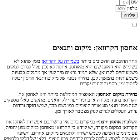
שם
טלפון
שליחה
קראתי ואני מאשר/ת את
מדיניות הפרטיות
של האתר, ומסכים/ה
לשמירת המידע לצורך טיפול בפנייתי (חובה)
אחסון הקרוואן: מיקום ותנאים
אחד ההיבטים החשובים ביותר
בשמירה על הקרוואן
בזמן שהוא לא
בשימוש הוא האופן שבו הוא מאוחסן. אחסון לא נכון עלול לגרום לנזקים
משמעותיים לקרוואן, שלא תמיד נראים מיד לעין אך מתגלים כבעיות
משמעותיות בהמשך. לכן, בחירה נכונה של מיקום ותנאי אחסון יכולה
לחסוך זמן, כסף ותיקונים יקרים.
בחירת מיקום האחסון:
האופציה המומלצת ביותר היא לאחסן את
הקרוואן בחניה מקורה או בחניון ייעודי לקרוואנים. מתקנים כאלו מספקים
הגנה מפני תנאי מזג אוויר קיצוניים כמו גשם כבד, שמש חזקה ורוחות
עזות, העלולים לגרום לנזק מצטבר לאורך זמן.
השלכות אחסון חיצוני:
במקרים בהם אין ברשותכם אפשרות לאחסן את
הקרוואן במקום מקורה, יש לוודא כי הקרוואן מאוחסן במקום מוגן יחסית,
עם מינימום חשיפה לשמש ישירה ולתנאים מזיקים אחרים. חשיפה
ממושכת לשמש עלולה לגרום לדהיית צבע חיצוני, בלאי של חלקי פלסטיק