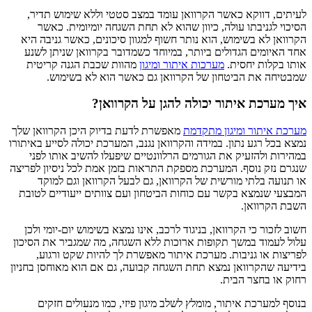
לעיתים, דווקא כאשר הקרוואן עומד במצב סטטי וללא שימוש תדיר,
הסיכוי לגניבתו עולה, כיוון שהוא לא תחת השגחה יומיומית. כאשר
הקרוואן לא בשימוש, הוא נותר חשוף למגוון סיכונים, כאשר גניבה היא
אחד האיומים הגדולים ביותר, במיוחד כשמדובר בקרוואן שניתן לשנע
אותו בקלות יחסית.
מערכות איתור ומיגון
מהוות שכבת הגנה קריטית
שמבטיחה את הביטחון של הקרוואן גם כאשר הוא לא בשימוש.
איך מערכת איתור יכולה להגן על הקרוואן?
מערכת איתור ומיגון מתקדמת
מאפשרת לדעת בדיוק היכן הקרוואן שלך
נמצא בכל רגע נתון. במידה והקרוואן נגנב, המערכת יכולה לסייע באיתורו
במהירות ולהזעיק את הגורמים הרלוונטיים שיפעלו להשיב אותו לפני
שנגרם נזק נוסף. המערכת מספקת התראות בזמן אמת לכל ניסיון לפריצה
או תנועה בלתי מורשית של הקרוואן, גם לבעל הקרוואן וגם למוקד
המבצעי שנמצא בקשר עם כוחות הביטחון ועם צוותים ייעודיים לטובת
השבת הקרוואן.
חשוב לזכור כי הקרוואן, בניגוד לרכב, אינו נמצא בשימוש יום-יומי ולכן
עלול לעמוד במשך תקופות ארוכות ללא השגחה, מה שמגביר את הסיכון
לפריצות או גניבות. מערכת איתור מאפשרת לך להיות שקט ורגוע,
בידיעה שהקרוואן נמצא תחת השגחה קבועה, גם אם הוא מאוחסן בחניון
רחוק או בחצר הבית.
בנוסף למערכת איתור, מומלץ לשלב מיגון פיזי, כמו מנעולים חזקים