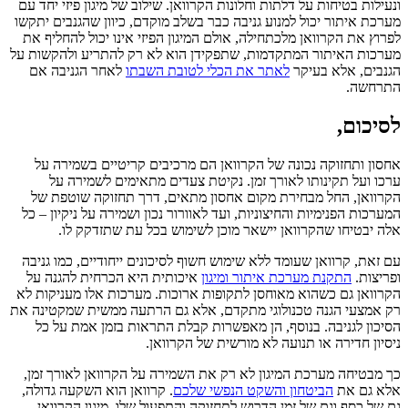
ונעילות בטיחות על דלתות וחלונות הקרוואן. שילוב של מיגון פיזי יחד עם
מערכת איתור יכול למנוע גניבה כבר בשלב מוקדם, כיוון שהגנבים יתקשו
לפרוץ את הקרוואן מלכתחילה, אולם המיגון הפיזי אינו יכול להחליף את
מערכות האיתור המתקדמות, שתפקידן הוא לא רק להתריע ולהקשות על
הגנבים, אלא בעיקר
לאתר את הכלי לטובת השבתו
לאחר הגניבה אם
התרחשה.
לסיכום,
אחסון ותחזוקה נכונה של הקרוואן הם מרכיבים קריטיים בשמירה על
ערכו ועל תקינותו לאורך זמן. נקיטת צעדים מתאימים לשמירה על
הקרוואן, החל מבחירת מקום אחסון מתאים, דרך תחזוקה שוטפת של
המערכות הפנימיות והחיצוניות, ועד לאוורור נכון ושמירה על ניקיון – כל
אלה יבטיחו שהקרוואן יישאר מוכן לשימוש בכל עת שתזדקק לו.
עם זאת, קרוואן שעומד ללא שימוש חשוף לסיכונים ייחודיים, כמו גניבה
ופריצות.
התקנת מערכת איתור ומיגון
איכותית היא הכרחית להגנה על
הקרוואן גם כשהוא מאוחסן לתקופות ארוכות. מערכות אלו מעניקות לא
רק אמצעי הגנה טכנולוגי מתקדם, אלא גם הרתעה ממשית שמקטינה את
הסיכון לגניבה. בנוסף, הן מאפשרות קבלת התראות בזמן אמת על כל
ניסיון חדירה או תנועה לא מורשית של הקרוואן.
כך מבטיחה מערכת המיגון לא רק את השמירה על הקרוואן לאורך זמן,
אלא גם את
הביטחון והשקט הנפשי שלכם
. קרוואן הוא השקעה גדולה,
גם של כסף וגם של זמן הדרוש לתחזוקה והתפעול שלו. מיגון הקרוואן