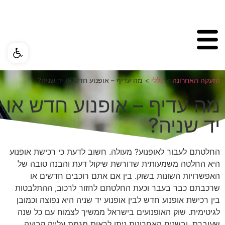
פתח ס
הזעקה האחרונה
>
כללי
>
מה עדיף – אופנוע חדש או יד שניה?
מה עדיף – אופנוע חדש או
יד שניה?
החלטתם לעבור לאופנוע? מעולה. חשוב לדעת כי רכישת אופנוע
היא החלטה משמעותית שדורשת שיקול דעת והבנה טובה של
האפשרויות השונות בשוק. בין אם אתם רוכבים חדשים או
שרכבתם כבר בעבר וכעת החלטתם לחזור לרכוב, ההתלבטות
בין רכישת אופנוע חדש לבין אופנוע יד שניה היא נפוצה וכמובן
לגיטימית. שוק האופנועים בישראל ממשיך לצמוח עם כל שנה
שעוברת, ובשנים האחרונות ניתן לראות מגמת עלייה קבועה