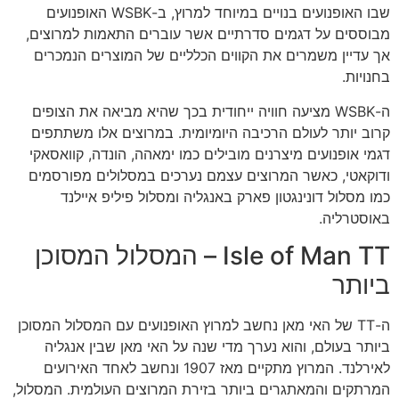
שבו האופנועים בנויים במיוחד למרוץ, ב-WSBK האופנועים
מבוססים על דגמים סדרתיים אשר עוברים התאמות למרוצים,
אך עדיין משמרים את הקווים הכלליים של המוצרים הנמכרים
בחנויות.
ה-WSBK מציעה חוויה ייחודית בכך שהיא מביאה את הצופים
קרוב יותר לעולם הרכיבה היומיומית. במרוצים אלו משתתפים
דגמי אופנועים מיצרנים מובילים כמו ימאהה, הונדה, קוואסאקי
ודוקאטי, כאשר המרוצים עצמם נערכים במסלולים מפורסמים
כמו מסלול דונינגטון פארק באנגליה ומסלול פיליפ איילנד
באוסטרליה.
Isle of Man TT – המסלול המסוכן
ביותר
ה-TT של האי מאן נחשב למרוץ האופנועים עם המסלול המסוכן
ביותר בעולם, והוא נערך מדי שנה על האי מאן שבין אנגליה
לאירלנד. המרוץ מתקיים מאז 1907 ונחשב לאחד האירועים
המרתקים והמאתגרים ביותר בזירת המרוצים העולמית. המסלול,