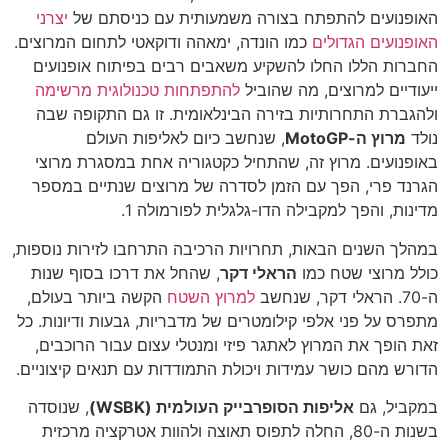
האופנועים להתפתח בצורה משמעותית עם כניסתם של
יצרני
האופנועים הגדולים
כמו הונדה, ימאהה ודוקאטי לתחום המרוצים.
החברות הללו החלו להשקיע משאבים רבים בפיתוח אופנועים
ייעודיים למרוצים, מה שהוביל
להתפתחות טכנולוגית מרשימה
ולהגברת התחרותיות בזירה הבינלאומית. זו גם התקופה שבה
נולד
מרוץ ה-MotoGP
, שנחשב כיום לאליפות העולם
באופנועים. מרוץ זה, שהתחיל כקטגוריה אחת במסגרת מרוצי
הגרנד פרי, הפך עם הזמן לסדרה של מרוצים שנתיים במספר
מדינות, והפך למקבילה הדו-גלגלית לפורמולה 1.
במהלך השנים הבאות, תחרויות הרכיבה התרחבו לזירות נוספות,
כולל מרוצי שטח כמו
הראלי דקר
, שהחל את דרכו בסוף שנות
ה-70. הראלי דקר, שנחשב
למרוץ השטח
הקשה ביותר בעולם,
מתפרס על פני אלפי קילומטרים של מדבריות, גבעות ודיונות. כל
זאת הופך את המרוץ לאתגר פיזי ומנטלי עצום עבור הרוכבים,
הדורש מהם כושר עמידות ויכולת התמודדות עם תנאים קיצוניים.
במקביל, גם
אליפות הסופרבייק העולמית (WSBK)
, שנוסדה
בשנות ה-80, החלה לתפוס תאוצה ולהוות אטרקציה מרכזית