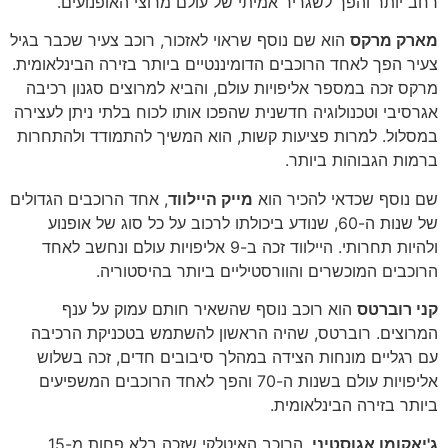
רחב יותר והפך לשגריר אמיתי של עולם מרוצי האופנועים.
מארק מרקס
הוא שם נוסף שראוי לאזכור, רוכב צעיר שכבר בגיל
צעיר הפך לאחד הרוכבים הדומיננטיים ביותר בזירה הבינלאומית.
מרקס זכה במספר אליפויות עולם, והביא למרוצים סגנון רכיבה
אגרסיבי וטכנולוגיה חדשנית שהפכו אותו לכוח בלתי ניתן לעצירה
במסלול. למרות פציעות קשות, הוא המשיך להתמודד ולהתחרות
ברמות הגבוהות ביותר.
שם נוסף שכדאי להכיר הוא
מייק היילווד
, אחד הרוכבים הגדולים
של שנות ה-60, שנודע ביכולתו לרכוב על כל סוג של אופנוע
ולהיות תחרותי. היילווד זכה ב-9 אליפויות עולם ונחשב לאחד
הרוכבים המוכשרים והוורסטיליים ביותר בהיסטוריה.
קני רוברטס
הוא רוכב נוסף שהשאיר חותם עמוק על ענף
המרוצים. רוברטס, שהיה הראשון להשתמש בטכניקת הרכיבה
עם רגליים מונחות הצידה במהלך סיבובים חדים, זכה בשלוש
אליפויות עולם בשנות ה-70 והפך לאחד הרוכבים המשפיעים
ביותר בזירה הבינלאומית.
ג'יאקומו אגוסטיני
, הרוכב האיטלקי שזכה בלא פחות מ-15