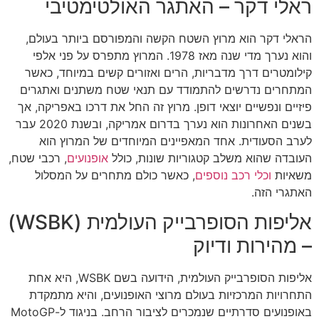
ראלי דקר – האתגר האולטימטיבי
הראלי דקר הוא מרוץ השטח הקשה והמפורסם ביותר בעולם,
והוא נערך מדי שנה מאז 1978. המרוץ מתפרס על פני אלפי
קילומטרים דרך מדבריות, הרים ואזורים קשים במיוחד, כאשר
המתחרים נדרשים להתמודד עם תנאי שטח משתנים ואתגרים
פיזיים ונפשיים יוצאי דופן. מרוץ זה החל את דרכו באפריקה, אך
בשנים האחרונות הוא נערך בדרום אמריקה, ובשנת 2020 עבר
לערב הסעודית. אחד המאפיינים המיוחדים של המרוץ הוא
העובדה שהוא משלב קטגוריות שונות, כולל
אופנועים
, רכבי שטח,
משאיות
וכלי רכב נוספים
, כאשר כולם מתחרים על המסלול
האתגרי הזה.
אליפות הסופרבייק העולמית (WSBK)
– מהירות ודיוק
אליפות הסופרבייק העולמית, הידועה בשם WSBK, היא אחת
התחרויות המרכזיות בעולם מרוצי האופנועים, והיא מתמקדת
באופנועים סדרתיים שנמכרים לציבור הרחב. בניגוד ל-MotoGP