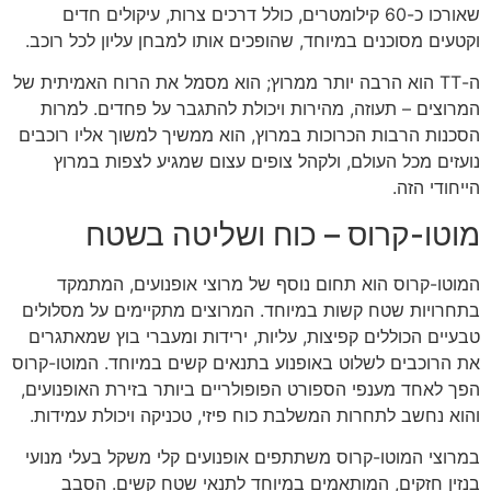
שאורכו כ-60 קילומטרים, כולל דרכים צרות, עיקולים חדים
וקטעים מסוכנים במיוחד, שהופכים אותו למבחן עליון לכל רוכב.
ה-TT הוא הרבה יותר ממרוץ; הוא מסמל את הרוח האמיתית של
המרוצים – תעוזה, מהירות ויכולת להתגבר על פחדים. למרות
הסכנות הרבות הכרוכות במרוץ, הוא ממשיך למשוך אליו רוכבים
נועזים מכל העולם, ולקהל צופים עצום שמגיע לצפות במרוץ
הייחודי הזה.
מוטו-קרוס – כוח ושליטה בשטח
המוטו-קרוס הוא תחום נוסף של מרוצי אופנועים, המתמקד
בתחרויות שטח קשות במיוחד. המרוצים מתקיימים על מסלולים
טבעיים הכוללים קפיצות, עליות, ירידות ומעברי בוץ שמאתגרים
את הרוכבים לשלוט באופנוע בתנאים קשים במיוחד. המוטו-קרוס
הפך לאחד מענפי הספורט הפופולריים ביותר בזירת האופנועים,
והוא נחשב לתחרות המשלבת כוח פיזי, טכניקה ויכולת עמידות.
במרוצי המוטו-קרוס משתתפים אופנועים קלי משקל בעלי מנועי
בנזין חזקים, המותאמים במיוחד לתנאי שטח קשים. הסבב