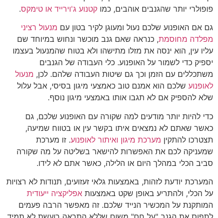
פופולרי יותר שהגנבים אוהבים, כמו
קטנוע ג'וירייד או טימקס
.
גם אם האופנוע שלכם נעול ומעוגן לקיר בטון עם
מנעול רציני
מפלדה מחוסמת
, כנראה שאם גנב מוכשר ונחוש במיוחד שם
עליו עין, הוא ינסה את מזלו מתישהו ולא בטוח שהמנעול בעצמו
יספיק כדי לשמור על האופנוע. כלי העבודה של הגנבים
משתכללים עם הזמן וכך גם שיטות העבודה שלהם. לכן,
מנעול
לאופנוע
שלכם הוא אמנם טוב כאמצעי מיגון בסיסי, אבל עלול
שלא להספיק אם לא תגבו אותו באמצעי מיגון נוסף.
כדי להיות יותר מודעים למה שקורה עם האופנוע שלכם, גם
כאשר שאתם לא נמצאים איתו בקשר עין או בטווח שמיעה,
תצטרכו להתקין
מערכת מיגון ואיתור לאופנוע
. זו מערכת
שמעניקה לכם את האפשרות להישאר בשליטה על מה שקורה
סביב הכלי במהלך היום או הלילה, כאשר אתם לא לידו.
המערכת יודעת לזהות, באמצעות גלאי זעזועים, תנודות לא רצויות
על הכלי, ולהתריע באופן שקט באמצעות
אפליקציה ייעודית
המותקנת על המכשיר הנייד שלכם. זה מאפשר הרבה פעמים
לתפוס את הגנב "על חם" משום שללא התראה רועשת לא תמיד