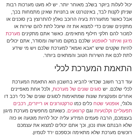
יכול לעלות ביוקר בשלב מאוחר יותר. יש לא מעט מערכות רבות
שניתן לקנות לבד, באינטרנט או בחנויות שאינן מתמחות בכך,
אבל כאשר מתעוררת בעיה הרוכב נאלץ להתרוצץ בין סוכנים או
מתקינים שונים כדי למצוא את זה שיוכל לתת להם שירות או
למכור להם חלקי חילוף מתאימים. כאשר אתם מתקינים
מערכת
מיגון ואיתור לאופנוע
שלכם במקום מורשה ומסודר, אתם יכולים
להיות שקטים שיש "אבא ואמא" למערכת שלכם ויש מי שידע
לתת לכם את השירות הטוב והמתאים ביותר.
התאמת המערכת לכלי
עוד דבר חשוב שכדאי להביא בחשבון הוא התאמת המערכת
לכלי שלכם. יש
סוגים שונים של מערכות
, ולכל אחת מאפיינים
אחרים ופונקציות שונות שמתאימות לסוגים שונים של כלי רכב דו
גלגלי,
אופנועי שטח
כלים כמו
טרקטורונים או רייזרים
,
רכבים
תפעוליים וקלנועיות
וגם
קרוואנים
. כשאתם מחפשים מערכת מיגון
בעצמכם, הרבה פעמים המידע עליה יכול להיות מוטעה או כזה
שלא הבנתם אותו נכון, וכך אתם יכולים למצוא את עצמכם
רוכשים מערכת שלא מתאימה וכספכם ירד לטמיון.