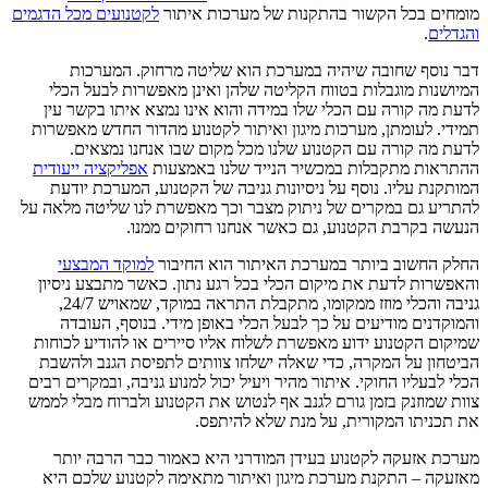
מומחים בכל הקשור בהתקנות של מערכות איתור
לקטנועים מכל הדגמים
והגדלים
.
דבר נוסף שחובה שיהיה במערכת הוא שליטה מרחוק. המערכות
המיושנות מוגבלות בטווח הקליטה שלהן ואינן מאפשרות לבעל הכלי
לדעת מה קורה עם הכלי שלו במידה והוא אינו נמצא איתו בקשר עין
תמידי. לעומתן, מערכות מיגון ואיתור לקטנוע מהדור החדש מאפשרות
לדעת מה קורה עם הקטנוע שלנו מכל מקום שבו אנחנו נמצאים.
ההתראות מתקבלות במכשיר הנייד שלנו באמצעות
אפליקציה ייעודית
המותקנת עליו. נוסף על ניסיונות גניבה של הקטנוע, המערכת יודעת
להתריע גם במקרים של ניתוק מצבר וכך מאפשרת לנו שליטה מלאה על
הנעשה בקרבת הקטנוע, גם כאשר אנחנו רחוקים ממנו.
החלק החשוב ביותר במערכת האיתור הוא החיבור
למוקד המבצעי
והאפשרות לדעת את מיקום הכלי בכל רגע נתון. כאשר מתבצע ניסיון
גניבה והכלי מוזז ממקומו, מתקבלת התראה במוקד, שמאויש 24/7,
והמוקדנים מודיעים על כך לבעל הכלי באופן מידי. בנוסף, העובדה
שמיקום הקטנוע ידוע מאפשרת לשלוח אליו סיירים או להודיע לכוחות
הביטחון על המקרה, כדי שאלה ישלחו צוותים לתפיסת הגנב ולהשבת
הכלי לבעליו החוקי. איתור מהיר ויעיל יכול למנוע גניבה, ובמקרים רבים
צוות שמוזנק בזמן גורם לגנב אף לנטוש את הקטנוע ולברוח מבלי לממש
את תכניתו המקורית, על מנת שלא להיתפס.
מערכת אזעקה לקטנוע בעידן המודרני היא כאמור כבר הרבה יותר
מאזעקה – התקנת מערכת מיגון ואיתור מתאימה לקטנוע שלכם היא