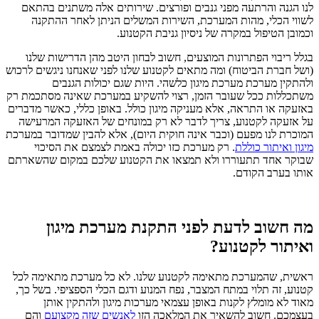
לנו הגנה והרתעה מפני גנבים ופורצים. שירותים אלה משתנים בהתאם
לשווי הכלי, מהות המערכת, השירות המשלים הניתן לאחר ההתקנה
וכמובן הטיפול במקרה של ניסיון גניבת הקטנוע.
בגלל ריבוי הפתרונות המוצעים, חשוב לבחון היטב מהן הדרישות שלנו
(ושל חברת הביטוח) ומה מתאים לקטנוע שלנו לפני שאנחנו ניגשים לרכוש
ולהתקין מערכת מערכת מיגון כלשהי. היות שגם יכולות הגנבים
משתכללות ככל שעובר הזמן, רצוי להשקיע במערכת שאינה מסתכמת רק
באזעקה או התראה, אלא מעניקה מיגון כולל. באופן כללי, כאשר מדברים
על אזעקה לקטנוע, צריך לדבר לא רק במונחים של האזעקה המרעישה
המוכרת לנו מפעם (וכבר אינה חוקית היום), אלא להבין שמדובר במערכת
מיגון ואיתור כוללת
. רק מערכת כזו יכולה באמת לצמצם את הסיכוי
שבוקר אחד תתעוררו ולא תמצאו את הקטנוע שלכם במקום שהשארתם
אותו בערב הקודם.
מה חשוב לדעת לפני התקנת מערכת מיגון
ואיתור לקטנוע?
ראשית, שהמערכת מתאימה לקטנוע שלנו. לא כל מערכת מתאימה לכל
קטנוע, זה תלוי במתח המצבר, נפח המנוע ודגם הכלי הספציפי. בשל כך,
מאוד לא מומלץ לקנות באופן עצמאי מערכות מיגון ולהתקין אותן
בעצמכם. חשוב להשאיר את המלאכה הזו
לאנשים שזה מקצועם
והם