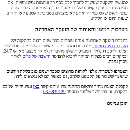
למעשה השקעה שעשויה לחסוך לכם כסף רב ועוגמות נפש צפויות, אם
חלילה גנב יתעניין בקטנוע שלכם. מעבר לכך, היא מעניקה לכם שקט
נפשי וראש שקט במידה ואתם לא נמצאים בסביבת הקטנוע לאורך רוב
שעות היום או הלילה.
מערכות המיגון והאיתור של הזעקה האחרונה
בחברת הזעקה האחרונה אנחנו עוסקים כבר שנים רבות בהתקנה של
מערכות מיגון ואיתור
מודרניות ומתקדמות, מהטובות שקיימות כיום בשוק
המיגון לרכב דו גלגלי. המערכות שלנו מחוברות למוקד מבצעי מאויש 24/7,
ובמקרים רבים מצליח המוקד להביא לתפיסה
והשבה של כלים
לאחר
ניסיון גניבה.
הצטרפו לעשרות אלפי לקוחות מרוצים שכבר ישנים טוב בלילה ויודעים
שיש מי ששומר על הקטנוע שלהם, גם כאשר הם לא נמצאים לידו!
לקבלת הצעת מחיר ותיאום התקנה צרו איתנו קשר
כאן
ונציג יחזור אליכם
בהקדם, או צרו קשר טלפוני במספר
03-6839129
תוכן עניינים