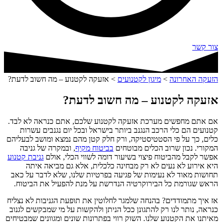
צור קשר
הזעקה האחרונה
>
מיגון לקטנועים
>
אזעקה לקטנוע – מה חשוב לדעת?
אזעקה לקטנוע – מה חשוב לדעת?
אם אתם מחפשים מערכת אזעקה לקטנוע שלכם, אתם כנראה לא לבד.
קטנועים הם כלי הרכב הנגנב ביותר בישראל ובכל יום נגנבים עשרות
כלים, כך על פי הסטטיסטיקה, ורק חלק קטן מהם נמצא ומושב לבעליהם
המקורי. נכון שרוב הכלים מבוטחים
בביטוח מקיף
, ובמקרה של גניבה
אפשר לקבל מהביטוח פיצוי בשיעור דומה לשווי הכלי, אולם
גניבת קטנוע
היא אירוע לא נעים לא רק מבחינה כלכלית, אלא גם מביאה איתה
תחושות מאוד לא נעימות של פגיעה בפרטיות שלנו, שלא לדבר על כאב
הראש שגורמת כל הבירוקרטיה הנדרשת על מנת להפעיל את הביטוח.
אז איך מתמודדים? בהנחה שלמגר לחלוטין את תופעת הגניבות לא נצליח
כנראה, נותר לנו רק להתגונן ככל הניתן ולהקשות על מי שמבקשים לגנוב
מאיתנו את הקטנוע שלנו. השוק רווי בפתרונות שונים ומגוונים שמבטיחים