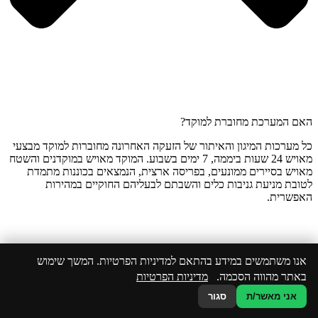
האם המערכת מחוברת למוקד?
כל מערכות המיגון והאיתור של הזעקה האחרונה מחוברות למוקד מבצעי
מאויש 24 שעות ביממה, 7 ימים בשבוע. המוקד מאויש במוקדנים והשטח
מאויש בסיירים ממונעים, בפריסה ארצית, הנמצאים בכוננות מתמדת
לטובת מניעת גניבות כלים והשבתם לבעליהם החוקיים במהירות
האפשרית.
אנו משתמשים במידע בהתאם למדיניות הפרטיות. המשך שימוש
באתר מהווה הסכמה.
מדיניות הפרטיות
אני מאשר/ת
סגור