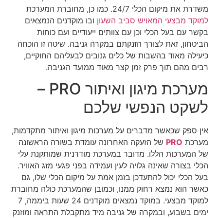
משדרת את מיקום הכלי 24/7. כמו כן, מחוברת המערכת
למוקד מבצעי המאויש סביב השעון
ובו מוקדנים הנמצאים
בקשר עם בעל הכלי וכן עם צוותים ייעודיים ועם כוחות
הביטחון, זאת לצורך הזנקתם במקרה גניבה. שיטה זו הוכחה
כיעילה מאוד בהשבות של כלים גנובים לבעליהם החוקיים,
רבים מהם תוך פרק זמן קצר מאוד ממועד הגניבה.
מערכת מיגון ואיתור PRO –
לשקט הנפשי שלכם
אין ספק שכאשר מדברים על מערכות מיגון ואיתור מתקדמות,
מערכת
PRO
של הזעקה האחרונה עומדת בשורה הראשונה
של המערכות הללו. מדובר במערכת מודרנית שמותקנת עלי
הכלי בצורה שאינה גלויה לעין ועמידה בפני פגעי מזג האוויר.
בעל הכלי יכול להתעדכן בזמן אמת על מיקום הכלי שלו, גם
כאשר הוא נמצא רחוק ממנו, וכמובן שהמערכת כולה מחוברת
למוקד מבצעי. במוקד נמצאים מוקדנים 24 שעות ביממה, 7
ימים בשבוע, ובמקרה של גניבה מיד מתקבלת התראה ומוזנק