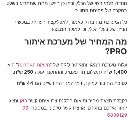
תנודה בלתי רצוי של הכלי, וכמו כן חיישן מתח שמתריע בשלט
במקרה של פתיחת הסוויץ'.
כל המערכת מחוברת, כאמור, לאפליקציה ייעודית במכשיר
הנייד של בעלי הכלי, וכן למוקד המבצעי.
מה המחיר של מערכת איתור
PRO?
עלות מערכת המיגון והאיתור PRO של "
הזעקה האחרונה
" היא
1,400 ש"ח
(תשלום חד פעמי), וההתקנה עולה
250 ש"ח
.
לטובת החיבור למוקד, דמי המנוי החודשיים הם
44 ש"ח
.
לקבלת הצעת מחיר ותיאום התקנה צרו איתנו קשר
כאן
ונציג
יחזור אליכם בהקדם, או צרו קשר טלפוני במספר
03-
6839129