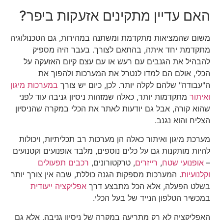
האם עדיין מתקינים אזעקות ביפר?
משום שהמציאות מתקדמת ומשתנה במהירות, גם הטכנולוגיה
מתקדמת יחד איתה, בהתאם לצורך. בעבר היה מספיק
להבהיל את הגנבים עם רעש או עם עצם קיום האזעקה על
הכלי, אולם הם למדו לנטרל את המערכות ולהפוך את
ה"עבודה" שלהם לקלה יותר. לכן, כיום יש צורך
במערכות מיגון
ואיתור
מתקדמות יותר, כאלה שמזהות ניסיון גניבה עוד לפני
שהוא קורה, אבל גם יודעות לאתר את הכלי במקרה שהניסיון
הצליח והוא נגנב.
מערכת מיגון ואיתור כאלה הן מערכות רב תכליתיות, ויכולות
להיות מותקנות גם על כלים נוספים, מלבד אופנועים וקטנועים
–
אופנועי שטח
,
רייזרים
, טרקטורונים,
רכבים תפעולים
וקלנועיות
. המערכות מספקות הגנה כוללת, שבה אין צורך יותר
בשלט הפעלה, אלא הכל מתבצע דרך
אפליקציה ייעודית
במכשיר הטלפון הנייד של בעל הכלי.
האפליקציה לא רק מתריעה במקרה של ניסיון גניבה, אלא גם