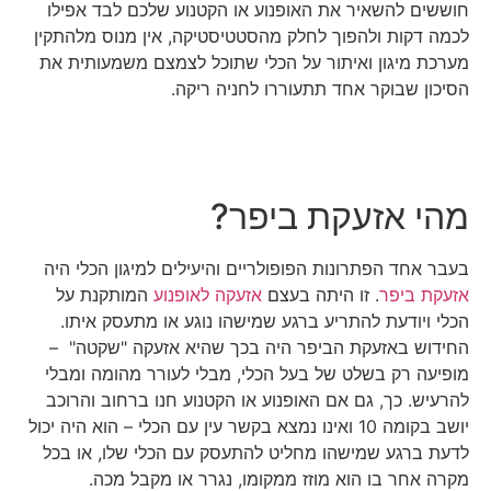
חוששים להשאיר את האופנוע או הקטנוע שלכם לבד אפילו
לכמה דקות ולהפוך לחלק מהסטטיסטיקה, אין מנוס מלהתקין
מערכת מיגון ואיתור על הכלי שתוכל לצמצם משמעותית את
הסיכון שבוקר אחד תתעוררו לחניה ריקה.
מהי אזעקת ביפר?
בעבר אחד הפתרונות הפופולריים והיעילים למיגון הכלי היה
אזעקת ביפר
. זו היתה בעצם
אזעקה לאופנוע
המותקנת על
הכלי ויודעת להתריע ברגע שמישהו נוגע או מתעסק איתו.
החידוש באזעקת הביפר היה בכך שהיא אזעקה "שקטה" –
מופיעה רק בשלט של בעל הכלי, מבלי לעורר מהומה ומבלי
להרעיש. כך, גם אם האופנוע או הקטנוע חנו ברחוב והרוכב
יושב בקומה 10 ואינו נמצא בקשר עין עם הכלי – הוא היה יכול
לדעת ברגע שמישהו מחליט להתעסק עם הכלי שלו, או בכל
מקרה אחר בו הוא מוזז ממקומו, נגרר או מקבל מכה.