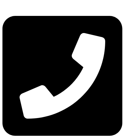
דלג
לתוכן