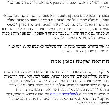
חכמה ויעילה ותאפשר לכם לדעת בזמן אמת אם קורה משהו עם הכלי
שלכם.
בעבר היו מסתפקים בהתקנת אזעקה לאופנוע. כזו שמרעישה בזמן שגלאי
הזעזועים שלה מתריע על התעסקות עם הכלי או תזוזה מהמקום. אולם,
התפתחות הטכנולוגיה וגם היכולות של הגנבים חייבו את השוק להמציא
עצמו מחדש, וכך נולדה בעצם מערכת מיגון ואיתור מודרנית לאופנוע – כזו
המספקת גם את ההתראה שבעבר סיפקה האזעקה,, וגם פונקציות נוספות
שמסייעות להרחיב את המיגון על הכלי.
אז איך בוחרים מערכת מיגון ואיתור מומלצת לאופנוע שלנו? הנה כמה
פרמטרים שצריך לקחת בחשבון
התראה שקטה ובזמן אמת
אזעקות רועשות לא הוכחו כיעילות בהברחה או הרתעה של גנבים משום
שהן מנוטרלות על ידם תוך מספר שניות. מעבר לכך, האזעקות הרועשות
כבר ממילא אינן חוקיות היום והטכנולוגיה מאפשרת להתקין מערכות
שקטות אשר יודעות להתריע אצל בעל הכלי בלבד. כיום גם אין צורך
בשלט לדריכת המערכת או לקבלת התראה – המערכות נדרכות
אוטומטית ומחוברות
לאפליקציה ייעודית
המותקנת במכשיר הנייד, ושם
מתקבלות ההתראות. מלבד האפליקציה המערכת מחוברת גם למוקד
מבצעי, על כך בהמשך.