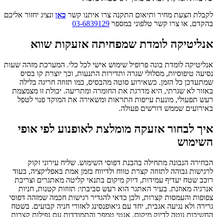
לקבלת הצעת מחיר ותיאום התקנה צרו איתנו קשר
כאן
ונציג יחזור אליכם
בהקדם, או צרו קשר טלפוני במספר
03-6839129
אנליטיקה לומדת שמפחיתה אזעקות שווא
אנליטיקה לומדת בונה פרופיל שימוש אישי לכל כלי. המערכת מזהה שעות
נסיעה טיפוסיות, מסלולי שגרה ותדירות התנעות, וכך יוצרת קו בסיס
שמתעדכן כל הזמן. כשאירוע סוטה מהבסיס, כמו תזוזה חריגה בלילה
באזור לא שגרתי, היא מדרגת את החומרה ומתריעה. יכולת זו מצמצמת
רעש תפעולי, מונעת עייפות התראות ומשאירה את המוקד פנוי לטפל
באירועים שממש דורשים פעולה.
איך לבחור אזעקה מומלצת לאופנוע לפי אופי
השימוש
הבחירה הנבונה מתחילה בהבנת דפוסי השימוש. שליח עירוני זקוק
לרגישות גבוהה לתזוזה קצרת טווח ולדיווח בזמן אמת באפליקציה, בעוד
רוכב שטח יעדיף עמידות, דיוק מיקום בתנאי קליטה מאתגרים וצריכת
אנרגיה מאוזנת. בעיר האתגר הוא רעש סביבתי: תזוזות קטנות, חניות
צפופות והעמסות קצרות, ולכן כדאי להגדיר רגישות חכמה שמזהה דפוסי
גרירה ולא נגיעה אגבית, יחד עם גיאופנסינג לאזורי חניה קבועים. בשטח
החשיבות נוטה לדיוק מיקום, אנטי טמפר והתמודדות עם נפילות קצרות