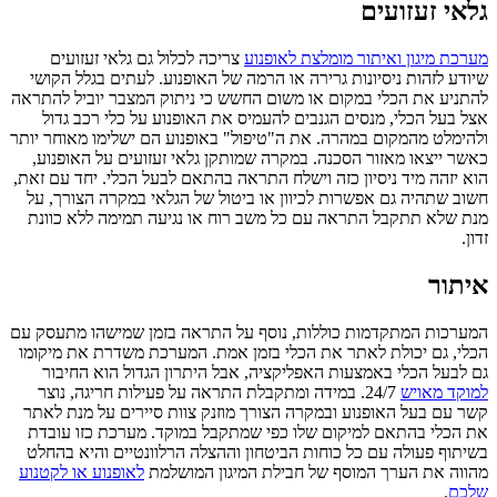
גלאי זעזועים
מערכת מיגון ואיתור מומלצת לאופנוע
צריכה לכלול גם גלאי זעזועים
שיודע לזהות ניסיונות גרירה או הרמה של האופנוע. לעתים בגלל הקושי
להתניע את הכלי במקום או משום החשש כי ניתוק המצבר יוביל להתראה
אצל בעל הכלי, מנסים הגנבים להעמיס את האופנוע על כלי רכב גדול
ולהימלט מהמקום במהרה. את ה"טיפול" באופנוע הם ישלימו מאוחר יותר
כאשר ייצאו מאזור הסכנה. במקרה שמותקן גלאי זעזועים על האופנוע,
הוא יזהה מיד ניסיון כזה וישלח התראה בהתאם לבעל הכלי. יחד עם זאת,
חשוב שתהיה גם אפשרות לכיוון או ביטול של הגלאי במקרה הצורך, על
מנת שלא תתקבל התראה עם כל משב רוח או נגיעה תמימה ללא כוונת
זדון.
איתור
המערכות המתקדמות כוללות, נוסף על התראה בזמן שמישהו מתעסק עם
הכלי, גם יכולת לאתר את הכלי בזמן אמת. המערכת משדרת את מיקומו
גם לבעל הכלי באמצעות האפליקציה, אבל היתרון הגדול הוא החיבור
למוקד מאויש
24/7. במידה ומתקבלת התראה על פעילות חריגה, נוצר
קשר עם בעל האופנוע ובמקרה הצורך מוזנק צוות סיירים על מנת לאתר
את הכלי בהתאם למיקום שלו כפי שמתקבל במוקד. מערכת כזו עובדת
בשיתוף פעולה עם כל כוחות הביטחון וההצלה הרלוונטיים והיא בהחלט
מהווה את הערך המוסף של חבילת המיגון המושלמת
לאופנוע או לקטנוע
שלכם
.