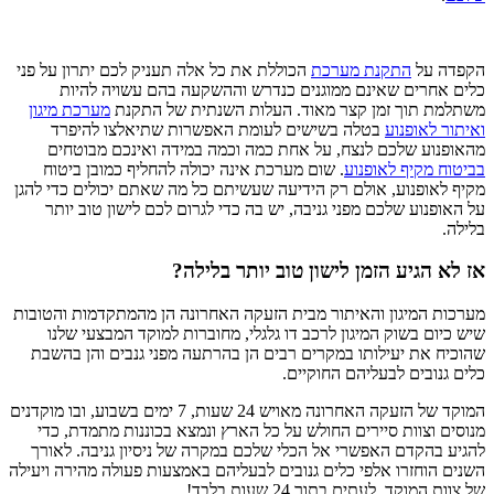
הקפדה על
התקנת מערכת
הכוללת את כל אלה תעניק לכם יתרון על פני
כלים אחרים שאינם ממוגנים כנדרש וההשקעה בהם עשויה להיות
משתלמת תוך זמן קצר מאוד. העלות השנתית של התקנת
מערכת מיגון
ואיתור לאופנוע
בטלה בשישים לעומת האפשרות שתיאלצו להיפרד
מהאופנוע שלכם לנצח, על אחת כמה וכמה במידה ואינכם מבוטחים
בביטוח מקיף לאופנוע
. שום מערכת אינה יכולה להחליף כמובן ביטוח
מקיף לאופנוע, אולם רק הידיעה שעשיתם כל מה שאתם יכולים כדי להגן
על האופנוע שלכם מפני גניבה, יש בה כדי לגרום לכם לישון טוב יותר
בלילה.
אז לא הגיע הזמן לישון טוב יותר בלילה?
מערכות המיגון והאיתור מבית הזעקה האחרונה הן מהמתקדמות והטובות
שיש כיום בשוק המיגון לרכב דו גלגלי, מחוברות למוקד המבצעי שלנו
שהוכיח את יעילותו במקרים רבים הן בהרתעה מפני גנבים והן בהשבת
כלים גנובים לבעליהם החוקיים.
המוקד של הזעקה האחרונה מאויש 24 שעות, 7 ימים בשבוע, ובו מוקדנים
מנוסים וצוות סיירים החולש על כל הארץ ונמצא בכוננות מתמדת, כדי
להגיע בהקדם האפשרי אל הכלי שלכם במקרה של ניסיון גניבה. לאורך
השנים הוחזרו אלפי כלים גנובים לבעליהם באמצעות פעולה מהירה ויעילה
של צוות המוקד, לעתים בתוך 24 שעות בלבד!