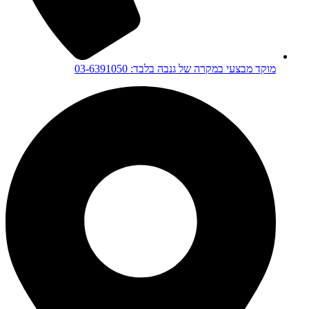
מוקד מבצעי במקרה של גנבה בלבד: 03-6391050