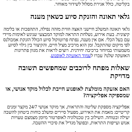
בקליטה, כולל אגירת מסלול לשידור מאוחר.
גלאי תאונה והזנקת סיוע כשאין מענה
גלאי תאונה המשלב חיישני האצה וזווית מזהה נפילה, התהפכות או בלימה
קיצונית. בעת אירוע, נשלחת התראה למוקד המבצעי שניגש לאימות מיידי
עם בעל הכלי. אם אין מענה, נפתח פרוטוקול סיוע הכולל הזנקת אמבולנס
לפי מיקום שהתקבל. זמן הוא מרכיב מציל חיים, והקיצור בין גילוי לסיוע
משמעותי במיוחד ברכיבה יחידנית. רוצים לראות את מגוון פתרונות
האזעקה שלנו? עברו ל
עמוד האזעקה לאופנוע
.
שאלות מפתח לרוכבים שמחפשים תשובה
מדויקת
האם אזעקה מומלצת לאופנוע חייבת לכלול מוקד אנושי, או
שמספיקה אפליקציה?
אפליקציה מספקת שליטה והתראות, אך מוקד אנושי 24/7 מקצר זמנים
קריטיים: מאמת את האירוע, מפעיל סיירים ומשלב כוחות ביטחון להשבה
יעילה ובטוחה. השילוב בין טכנולוגיה לאופרטור מיומן מצמצם טעויות
אנוש ועייפות התראות, ובפועל מגדיל את סיכויי ההשבה.