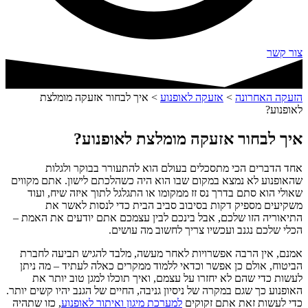
צור קשר
הזעקה האחרונה
>
אזעקה לאופנוע
>
איך לבחור אזעקה מומלצת
לאופנוע?
איך לבחור אזעקה מומלצת לאופנוע?
אחד הדברים הכי מתסכלים בעולם הוא להתעורר בבוקר ולגלות
שהאופנוע לא נמצא במקום שבו הוא היה כשהלכתם לישון. אתם מקווים
שאולי הוא סתם בדרך נס זז ממקומו או התגלגל לתוך איזה שיח, ועוד
משקיעים מספיק דקות בסיבוב סביב הבית כדי לנסות לאשר את
התיאוריה הזו שלכם, אבל בינכם לבין עצמכם אתם יודעים את האמת –
הכלי שלכם נגנב ועכשיו צריך לחשוב מה עושים.
אמנם, אין הרבה אפשרויות לאחר מעשה, מלבד להגיש תביעה לחברת
הביטוח, אולם כן אפשר וכדאי ללמוד ממקרים כאלה לעתיד – מה ניתן
לעשות כדי שהם לא יחזרו על עצמם, ואיך תוכלו למגן טוב יותר את
האופנוע כך שגם במקרה של ניסיון גניבה, החיים של הגנב יהיו קשים יותר.
כדי לעשות זאת אתם זקוקים
למערכת מיגון ואיתור לאופנוע
, כזו שתהיה