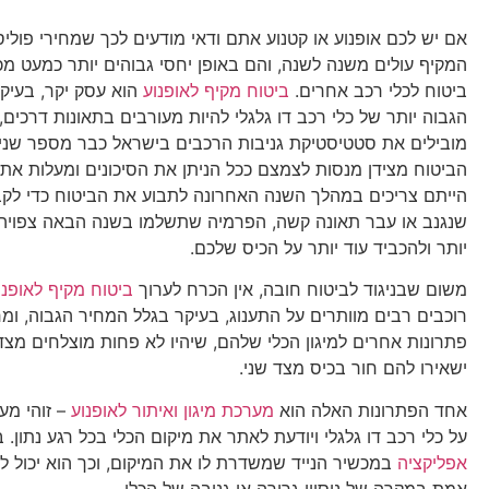
אם יש לכם אופנוע או קטנוע אתם ודאי מודעים לכך שמחירי פוליס
המקיף עולים משנה לשנה, והם באופן יחסי גבוהים יותר כמעט מכ
ביטוח לכלי רכב אחרים.
ביטוח מקיף לאופנוע
הוא עסק יקר, בעיקר
הגבוה יותר של כלי רכב דו גלגלי להיות מעורבים בתאונות דרכים
מובילים את סטטיסטיקת גניבות הרכבים בישראל כבר מספר שני
הביטוח מצידן מנסות לצמצם ככל הניתן את הסיכונים ומעלות את 
הייתם צריכים במהלך השנה האחרונה לתבוע את הביטוח כדי לקבל 
שנגנב או עבר תאונה קשה, הפרמיה שתשלמו בשנה הבאה צפויה
יותר ולהכביד עוד יותר על הכיס שלכם.
משום שבניגוד לביטוח חובה, אין הכרח לערוך
ביטוח מקיף לאופנו
רוכבים רבים מוותרים על התענוג, בעיקר בגלל המחיר הגבוה, ו
פתרונות אחרים למיגון הכלי שלהם, שיהיו לא פחות מוצלחים מצד
ישאירו להם חור בכיס מצד שני.
אחד הפתרונות האלה הוא
מערכת מיגון ואיתור לאופנוע
– זוהי מע
על כלי רכב דו גלגלי ויודעת לאתר את מיקום הכלי בכל רגע נתון. 
אפליקציה
במכשיר הנייד שמשדרת לו את המיקום, וכך הוא יכול ל
אמת במקרה של ניסיון גרירה או גניבה של הכלי.