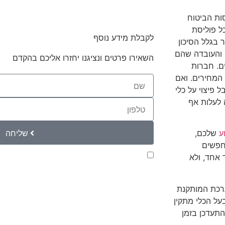
ות הביטוח
ל פוליסת
לקבלת מידע נוסף
 בגלל הסיכון
, והעובדה שהם
השאירו פרטים ונציגנו יחזרו אליכם בהקדם
ם. חברות
המחירים. ואם
פיצוי על כלי
 לעלות אף
שליחה
ע
שלכם,
מחפשים
קראתי ואני מאשר/ת את
מדיניות הפרטיות
של ה
 אחד, ולא
לצורך טיפול בפנייתי (חובה)
רכת המותקנת
בעל הכלי מתקין
התעדכן בזמן