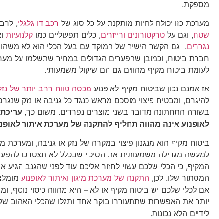
מספקת.
מערכת כזו יכולה להיות מותקנת על כל סוג של
רכב דו גלגלי
, לרב
שטח
, וגם על
טרקטורונים ורייזרים
, כלים תפעוליים כמו
קלנועיות
וא
נגררים
. גם הקשר הישיר של המוקד עם בעל הכלי הוא לא משהו
חברת ביטוח, וכמובן שהפערים הגדולים במחיר שתשלמו על מער
לעומת ביטוח מקיף מהווים גם הם שיקול משמעותי.
אז אמנם נכון שביטוח מקיף לאופנוע
מכסה טווח רחב יותר של נזק
להיגרם, ומבטיח פיצוי מוסכם מראש כנגד כל גניבה או נזק שנגרם
בשורה התחתונה מדובר בשני מוצרים נפרדים. משום כך,
עריכת 
לאופנוע אינה מהווה תחליף להתקנה של מערכת איתור לאופנוע
ביטוח מקיף הוא מנגנון פיצוי במקרה של נזק או גניבה, ומערכת מיג
למעשה מגדילה משמעותית את הסיכוי שבכלל לא תצטרכו להפעי
המקיף, כי הכלי שלכם עשוי לחזור אליכם עוד לפני שהגנב הגיע אי
המסתור שלו. לכן,
התקנה של מערכת מיגון ואיתור לאופנוע
מומלצ
אם לכלי שלכם יש ביטוח מקיף או לא – היא מהווה כיסוי נוסף, ו
יותר את האפשרות שתתעוררו בוקר אחד ותגלו שהכלי האהוב של
לידיים הלא נכונות.