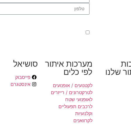
קראתי ואני מאשר/ת את
מדיניות הפרטיות
של ה
טיפול בפנייתי (חובה)
ות
מערכות איתור
סושיאל
ר שלנו
לפי כלים
פייסבוק
אינסטגרם
לקטנועים / אופנועים
לטרקטרונים / רייזרים
לאופנועי שטח
לרכבים תפעוליים
וקלנועיות
לקרוואנים