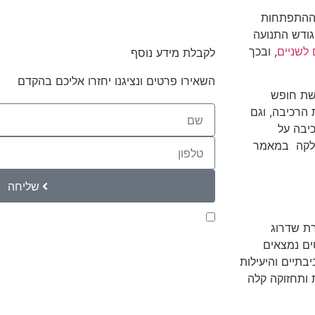
ת ההתפתחות
גודש התנועה
לשניים
, ובכך
לקבלת מידע נוסף
השאירו פרטים ונציגנו יחזרו אליכם בהקדם
שת חופש
 הרכיבה, וגם
יבה על
 את חלקה במאמר
שליחה
קראתי ואני מאשר/ת את
מדיניות הפרטיות
של ה
ברת שדרוג
לצורך טיפול בפנייתי (חובה)
ים נמצאים
בתיים והיעילות
 ותחזוקה קלה