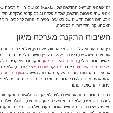
גם אופנועי הטריאל החדשים של GasGas מציעים חו
מנועי שתי פעימות חדשים, שלדת פלדה ובולם קדמי מתקדם. חידוש
מבטיחים רמות חדשות של ביצועים, בטיחות ונוחות לרוכבים, תוך ש
האסתטיקה והידידותיות לסביבה.
חשיבות התקנת מערכת מיגון
בין אם האופנוע שלכם חשמלי או מונע על בנזין, ועל אף היתרונות ה
אופנועים חשמליים, כלים דו גלגליים עדיין חשופים לגניבות בסיכון 
מאשר מכוניות. לכן,
התקנת מערכת מיגון
מתקדמת היא קריטית להגנ
מערכת מיגון איכותית
לא רק
מספקת שקט נפשי
לרוכבים, אלא גם 
את עלויות הביטוח. חברת הזעקה האחרונה מציעה
מגוון פתרונות מי
המותאמים אישית לצרכי הרוכבים, ומבטיחים בטיחות מרבית לאופנ
עירונית והן בשטח פתוח.
בטיחות הרוכבים והאופנועים תלויה לא רק בטכנולוגיות המתקדמות
להנעה חשמלית, אלא גם באמצעי המיגון שננקטים, וביכולת שלהם 
האופנוע שלכם בטוח ולהשיב אותו במקרה של ניסיון גניבה. התקנת 
איכותית, לצד שמירה ותחזוקה שוטפת של האופנוע הם המפתחות 