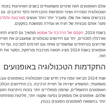
עולם האופנועים חווה שינויים משמעותיים בשנים האחרונות בזכו
הטכנולוגית המהירה ושינוי התפיסות החברתיות כלפי הרוכבים. גם 
בכבישים עושה את שלו, ומעביר יותר ויותר אנשים
מארבעה גלגלים 
פוטר אותם מבעיות של חניה או עמידה ממושכת בפקקים.
בשנת 2024,
הקסם של הרכיבה על אופנוע
ממשיך גם להציע תחו
ואדרנלין למכורים, יחד עם חידושים טכנולוגיים שמעצבים את חוויית
שדרוגים בטיחותיים שמשפרים אותה וגם תורמים לסביבה. נוף הרכ
אופנועים בשנת 2024 מציג תמונה מורכבת ומרתקת, נסקור
הזה.
התקדמות הטכנולוגיה באופנועים
שנת 2024 מביאה עמה עידן חדש שבו הטכנולוגיה באופנועים עו
משמעותי, המשפיע ישירות על חוויית הרכיבה. בין החידושים הבולט
האופנועים החשמליים, שהפכו פופולריים יותר בזכות היתרונות הסבי
שלהם. אופנועים אלו מספקים נסיעה שקטה יותר, פליטות מופחתות
יותר בהשוואה לאופנועים המונעים בבנזין.