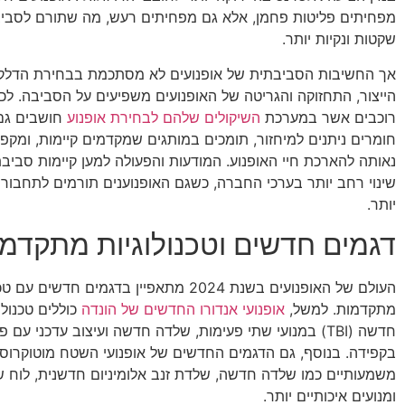
מפחיתים פליטות פחמן, אלא גם מפחיתים רעש, מה שתורם לסביבו
שקטות ונקיות יותר.
אך החשיבות הסביבתית של אופנועים לא מסתכמת בבחירת הדלק. 
הייצור, התחזוקה והגריטה של האופנועים משפיעים על הסביבה. לכן
רוכבים אשר במערכת
השיקולים שלהם לבחירת אופנוע
חושבים גם
חומרים ניתנים למיחזור, תומכים במותגים שמקדמים קיימות, ומקפי
נאותה להארכת חיי האופנוע. המודעות והפעולה למען קיימות סבי
שינוי רחב יותר בערכי החברה, כשגם האופנוענים תורמים לתחבורה
יותר.
דגמים חדשים וטכנולוגיות מתקדמ
העולם של האופנועים בשנת 2024 מתאפיין בדגמים חדשים ע
מתקדמות. למשל,
אופנועי אנדורו החדשים של הונדה
כוללים טכנולו
חדשה (TBI) במנועי שתי פעימות, שלדה חדשה ועיצוב עדכני ע
בקפידה. בנוסף, גם הדגמים החדשים של אופנועי השטח מוטוקרוס 
משמעותיים כמו שלדה חדשה, שלדת זנב אלומיניום חדשנית, לוח 
ומנועים איכותיים יותר.