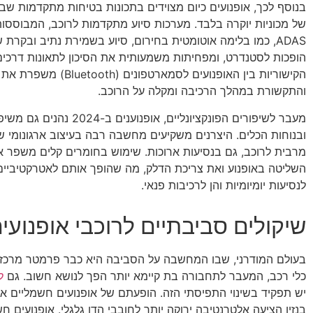
בנוסף לכך, אופנועים כיום מצוידים בתכונות בטיחות מתקדמות שבע
של מכוניות יוקרה בלבד. מערכות סיוע מתקדמות לרוכב, המבוססות 
ADAS, כמו בלימה אוטומטית בחירום, סיוע בשמירת נתיב ובקרת 
הופכות לסטנדרט, ומפחיתות משמעותית את הסיכון לתאונות דרכים. 
הקישוריות בין האופנועים לסמארטפונים (tooth
והתקשורת במהלך הרכיבה ומקלה על הרוכב.
מעבר לשיפורים הפונקציונליים, אופנוע
ובנוחות הכלים. היצרנים משקיעים מחשבה רבה בעיצוב ארגונומי 
מרבית לרוכב, גם בנסיעות ארוכות. שימוש בחומרים קלים משפר א
השליטה באופנוע ואת צריכת הדלק, מה שהופך אותם לאטרקטיביים 
לנסיעות יומיומיות והן לרכיבות פנאי.
שיקולים סביבתיים לרוכבי אופנועי
בעולם המודרני, שבו המחשבה על הסביבה היא כבר פרמטר מרכזי בת
כלי רכב, המעבר לתחבורה בת קיימא יותר הפך לנושא חשוב. גם
ל
יש תפקיד בשינוי התפיסתי הזה. הופעתם של אופנועים חשמליים אש
בנזין הציעה אלטרנטיבה ירוקה יותר לחובבי הדו גלגלי. אופנועים ח