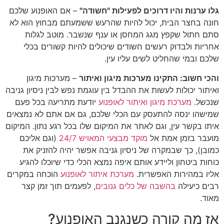
גלו ערנות והיו דרוכים לפעילות "חשודה"
– אם האופנוע שלכם
חונה בחצר הבית, יכול להיות שהרעש ששמעתם מבחוץ הוא לא
סתם חתול שקפץ מגג המחסן או ענף שנשבר. מוטב לגלות
אחריות ולבדוק רעשים חשודים שיכולים להיות קשורים בכלי
שלכם ובמי שהחליט לשים עליו עין.
והכי חשוב: התקינו מערכות מיגון ואיתור
– מערכות מיגון
ואיתור יכולות לעשות את ההבדל בין עוגמת נפש לבין ניסיון גניבה
שנכשל.
מערכת מיגון ואיתור לאופנוע
יודעת מתריעה בכל פעם
שמישהו ינסה להתעסק עם הכלי שלכם, גם אם אתם לא נמצאים
איתו בקשר עין, וגם לאתר את המיקום שלו בכל רגע נתון. המיקום
מועבר בזמן אמת אל
מוקד מבצעי המאויש 24/7
(וגם אליכם
כמובן), כך שבמקרה של ניסיון גניבה אפשר יהיה להזניק את
כוחות ביטחון וליידע אותם איפה נמצא הכלי כדי שיוכלו להגיע
אליו במהירות האפשרית.
מערכת איתור לאופנוע
הוכחה במקרים
רבים כיעילה
בהשבה של כלים גנובים
, לפעמים תוך זמן קצר
מאוד.
אז מה קורה כשנגנב האופנוע?