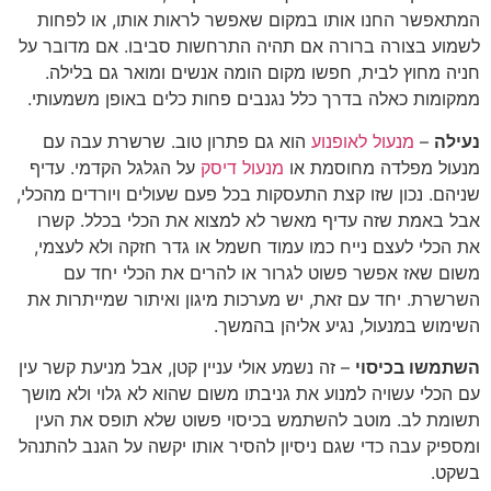
המתאפשר החנו אותו במקום שאפשר לראות אותו, או לפחות
לשמוע בצורה ברורה אם תהיה התרחשות סביבו. אם מדובר על
חניה מחוץ לבית, חפשו מקום הומה אנשים ומואר גם בלילה.
ממקומות כאלה בדרך כלל נגנבים פחות כלים באופן משמעותי.
נעילה
–
מנעול לאופנוע
הוא גם פתרון טוב. שרשרת עבה עם
מנעול מפלדה מחוסמת או
מנעול דיסק
על הגלגל הקדמי. עדיף
שניהם. נכון שזו קצת התעסקות בכל פעם שעולים ויורדים מהכלי,
אבל באמת שזה עדיף מאשר לא למצוא את הכלי בכלל. קשרו
את הכלי לעצם נייח כמו עמוד חשמל או גדר חזקה ולא לעצמי,
משום שאז אפשר פשוט לגרור או להרים את הכלי יחד עם
השרשרת. יחד עם זאת, יש מערכות מיגון ואיתור שמייתרות את
השימוש במנעול, נגיע אליהן בהמשך.
השתמשו בכיסוי
– זה נשמע אולי עניין קטן, אבל מניעת קשר עין
עם הכלי עשויה למנוע את גניבתו משום שהוא לא גלוי ולא מושך
תשומת לב. מוטב להשתמש בכיסוי פשוט שלא תופס את העין
ומספיק עבה כדי שגם ניסיון להסיר אותו יקשה על הגנב להתנהל
בשקט.