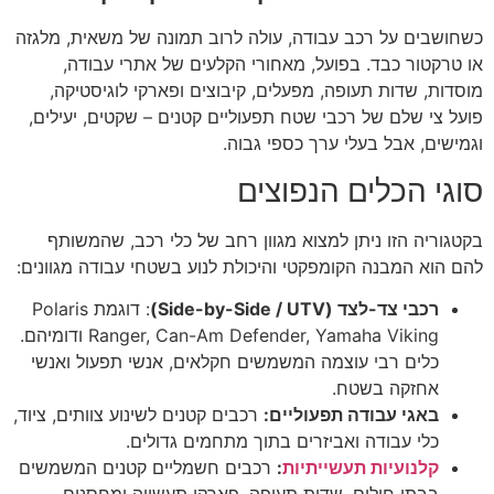
כשחושבים על רכב עבודה, עולה לרוב תמונה של משאית, מלגזה
או טרקטור כבד. בפועל, מאחורי הקלעים של אתרי עבודה,
מוסדות, שדות תעופה, מפעלים, קיבוצים ופארקי לוגיסטיקה,
פועל צי שלם של רכבי שטח תפעוליים קטנים – שקטים, יעילים,
וגמישים, אבל בעלי ערך כספי גבוה.
סוגי הכלים הנפוצים
בקטגוריה הזו ניתן למצוא מגוון רחב של כלי רכב, שהמשותף
להם הוא המבנה הקומפקטי והיכולת לנוע בשטחי עבודה מגוונים:
רכבי צד-לצד (
Side-by-Side / UTV)
: דוגמת Polaris
Ranger, Can-Am Defender, Yamaha Viking ודומיהם.
כלים רבי עוצמה המשמשים חקלאים, אנשי תפעול ואנשי
אחזקה בשטח.
באגי עבודה תפעוליים:
רכבים קטנים לשינוע צוותים, ציוד,
כלי עבודה ואביזרים בתוך מתחמים גדולים.
קלנועיות תעשייתיות
:
רכבים חשמליים קטנים המשמשים
בבתי חולים, שדות תעופה, פארקי תעשייה ומחסנים.