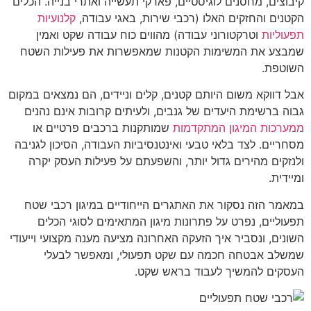
קיבוצים, מחסנים לוגיסטיים, פארקי תעשייה ואתרי בנייה. הכלים
הקטנים והחזקים האלו (רכבי שירות, באגי עבודה,
קלנועיות
תפעוליות
וטרקטורוני עבודה) מהווים כוח עבודה שקט ואמין
שמבצע את המשימות הקטנות שמאפשרות את פעילות השטח
השוטפת.
אבל דווקא משום היותם קטנים, קלים וניידים, הם נמצאים במקום
גבוה ברשימת היעדים של גנבים, ולעיתים קרובות אינם נהנים
ממערכות המיגון המתקדמות
שמותקנות ברכבים פרטיים או
מסחריים. לצד בלאי טבעי ואינטנסיביות העבודה, הסיכון לגניבה
ולנזקים מהירים גדול יותר, והשפעתם על פעילות העסק יקרה
ומיידית.
במאמר הזה נסקור את האתגרים הייחודיים במיגון רכבי שטח
תפעוליים, נפרט על פתרונות מיגון המתאימים לסוגי הכלים
השונים, ונסביר איך הזעקה האחרונה מציעה מענה מקצועי וייעודי
שמשלב אבטחה חכמה עם שקט תפעולי, ומאפשר לבעלי
העסקים להמשיך לעבוד בראש שקט.