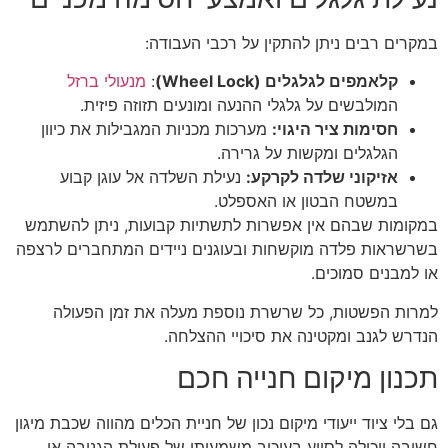
במקרים רבים ניתן להתקין על רכבי העבודה:
קלאמפים לגלגלים (
Wheel Lock)
:
מנעולי ברזל
המולבשים על גלגלי ההנעה ומונעים תזוזה פיזית.
חסימות ציר היגוי:
מערכות מכניות המגבילות את כיוון
הגלגלים ומקשות על גרירה.
אזיקוני שלדה לקרקע:
נעילת השלדה אל עוגן קבוע
במשטח הבטון או האספלט.
במקומות שבהם אין אפשרות לתשתיות קבועות, ניתן להשתמש
בשרשראות פלדה מוקשחות ובעוגנים ניידים המתחברים לרצפה
או למבנים סמוכים.
למרות הפשטות, כל שרשרת נוספת מעלה את זמן הפעולה
הנדרש לגנב ומקטינה את סיכויי ההצלחה.
תכנון מיקום חנייה חכם
גם בלי ציוד ייעודי מיקום נכון של חניית הכלים מהווה שכבת מיגון
חשובה ויכולה לסייע בעיכוב משמעותי של פעולת הגניבה או