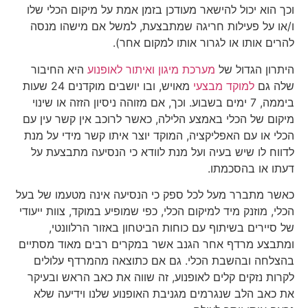
וכך הוא יכול להישאר מעודכן בזמן אמת על מיקום הכלי שלו
ו/או על פעילות חריגה שמתבצעת, למשל אם מישהו מנסה
להרים אותו או לגרור אותו למקום אחר).
היתרון הגדול של
מערכת מיגון ואיתור לאופנוע
היא החיבור
שלה גם
למוקד מבצעי
מאויש, ובו יושבים מוקדנים 24 שעות
ביממה, 7 ימים בשבוע. וכך, אם מזוהה ניסיון הזזה או שינוי
מיקום של הכלי באמצע הלילה, כאשר לרוכב אין קשר עין עם
הכלי או עם האפליקציה, המוקד יוצר איתו קשר מידי על מנת
לדווח לו שיש בעיה ועל מנת לוודא כי הנסיעה מתבצעת על
דעתו או בהסכמתו.
כאשר מתברר מעל לכל ספק כי הנסיעה אינה מטעמו של בעל
הכלי, מוזנק מיד למיקום הכלי, כפי שמופיע במוקד, צוות ייעודי
של סיירים בשיתוף עם כוחות הביטחון באזור הרלוונטי,
ומתבצע מרדף אחר הגנב אשר במקרים רבים מאוד מסתיים
בהצלחה ובהשבת הכלי. גם אם כתוצאה מהמרדף עלולים
לקרות נזקים קלים לאופנוע, זה שווה את כאב הראש ובעיקר
את כאב הלב שנגרמים מגניבת האופנוע שלנו וידיעה שלא