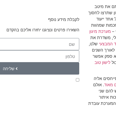
תם את מיטב
ן שתרצו לחסוך
 אחד ייעוד
לקבלת מידע נוסף
חכמות שמהוות
השאירו פרטים ונציגנו יחזרו אליכם בהקדם
 –
מערכת מיגון
לי, משדרת את
ד המבצעי
שלנו,
ים. לאורך השנים
לא ספק אפשר
ול
לישון טוב
שליחה
ייחסים אליה
קראתי ואני מאשר/ת את
מדיניות הפרטיות
של ה
 מאוד
. אולם
לצורך טיפול בפנייתי (חובה)
ש להם שני
ות איתור
והמערכת עובדת