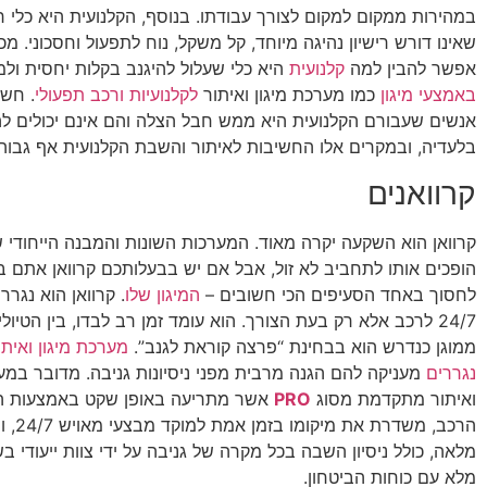
במהירות ממקום למקום לצורך עבודתו. בנוסף, הקלנועית היא כלי 
שאינו דורש רישיון נהיגה מיוחד, קל משקל, נוח לתפעול וחסכוני. מכ
אפשר להבין למה
קלנועית
היא כלי שעלול להיגנב בקלות יחסית ול
באמצעי מיגון
כמו מערכת מיגון ואיתור
לקלנועיות ורכב תפעולי
. חשו
אנשים שעבורם הקלנועית היא ממש חבל הצלה והם אינם יכולים לה
בלעדיה, ובמקרים אלו החשיבות לאיתור והשבת הקלנועית אף גבוהה
קרוואנים
קרוואן הוא השקעה יקרה מאוד. המערכות השונות והמבנה הייחודי ש
הופכים אותו לתחביב לא זול, אבל אם יש בבעלותכם קרוואן אתם בו
לחסוך באחד הסעיפים הכי חשובים –
המיגון שלו
. קרוואן הוא נגרר
24/7 לרכב אלא רק בעת הצורך. הוא עומד זמן רב לבדו, בין הטיולי
ממוגן כנדרש הוא בבחינת “פרצה קוראת לגנב”.
מערכת מיגון ואיתו
נגררים
מעניקה להם הגנה מרבית מפני ניסיונות גניבה. מדובר במער
ואיתור מתקדמת מסוג
PRO
אשר מתריעה באופן שקט באמצעות ה
הרכב, משד
מלאה, כולל ניסיון השבה בכל מקרה של גניבה על ידי צוות ייעודי ב
מלא עם כוחות הביטחון.