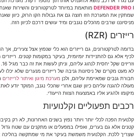
עם נגרר או רכב משא ולהעמיס אותו תוך מספר דקות. מערכת המיגו
DEFENDER PRO I
מותאמת במיוחד לטרקטורונים והשירות שאנחנו
שמתקין את המערכת הזו חוצה גם את גבולות הקו הרוק, כיוון שאנחנ
מניסיוננו שרבים מהכלים נגנבים ומיד עושים דרכם לכיוון הזה.
רייזרים (RZR)
בדומה לטרקטורונים, גם רייזרים הוא כלי שנפוץ אצל צעירים, אך 
לכיף אלא גם להתניידות יומיומית, בעיקר במקומות קטנים. רייזרים 
וזריזי
לא מעט מקרים של ניסיונות גניבה של רייזרים מנערים שלא יכלו ל
חבורת גנבים שמאיימת עליהם, ולכן
מערכת מיגון ואיתור לרייזרים
ה
מעולה להגנה עליהם כיוון שגם אחרי שהכלי נגנב, המוקד יודע לאת
מיקומו ולהגיע אליו באמצעות הצוות הייעודי.
רכבים תפעוליים וקלנועיות
קלנועית הפכה לכלי יותר ויותר נפוץ בשנים האחרונות, לא רק בקיבוצ
קטנים אלא גם בערים, ואפילו במפעלים או מתקנים עם שטח גדול 
שצריך ללכת. הקלנועית משמשת בעיקר את מי שמתקשה בהליכה או