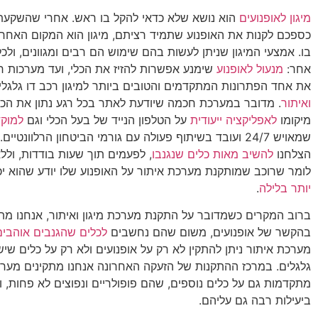
מיגון לאופנועים
הוא נושא שלא כדאי להקל בו ראש. אחרי שהשקע
כספכם לקנות את האופנוע שתמיד רציתם, מיגון הוא המקום האחרו
בו. אמצעי המיגון שניתן לעשות בהם שימוש הם רבים ומגוונים, ולכל
אחר:
מנעול לאופנוע
שימנע אפשרות להזיז את הכלי, ועד מערכות 
את אחד הפתרונות המתקדמים והטובים ביותר למיגון רכב דו גלגלי
ואיתור
. מדובר במערכת חכמה שיודעת לאתר בכל רגע נתון את הכ
מיקומו
לאפליקציה ייעודית
על הטלפון הנייד של בעל הכלי וגם
למוק
שמאויש 24/7 ועובד בשיתוף פעולה עם גורמי הביטחון הרלוונטי
הצלחנו
להשיב מאות כלים שנגנבו
, לפעמים תוך שעות בודדות, ול
לומר שרוכב שמותקנת מערכת איתור על האופנוע שלו יודע שהוא יכ
יותר בלילה
.
ברוב המקרים כשמדובר על התקנת מערכת מיגון ואיתור, אנחנו מת
בהקשר של אופנועים, משום שהם נחשבים
לכלים שהגנבים אוהבים
מערכת איתור ניתן להתקין לא רק על אופנועים ולא רק על כלים שי
גלגלים. במרכז ההתקנות של הזעקה האחרונה אנחנו מתקינים מערכ
מתקדמות גם על כלים נוספים, שהם פופולריים ונפוצים לא פחות, 
ביעילות רבה גם עליהם.