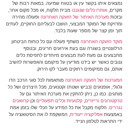
נמצאים איתו בקשר עין או בטווח שמיעה. במאות רבות של
מקרים,
אותרו כלים שנגנבו
מבית הלקוח, או מכל מקום אחר,
ובזכות
מערכת האיתור של הזעקה האחרונה
ופעולה מהירה
ומדויקת של המוקד המבצעי, הושבו לבעליהם החוקיים, לעתים
תוך זמן קצר של מספר שעות בלבד.
מוקד הזעקה האחרונה
משתף פעולה עם כל כוחות הביטחון
הרלוונטיים בשגרה וגם בעת אירועים חריגים, ובנוסף
מתבצעים גם מעת לעת מבצעים מיוחדים לתפיסת כלים
גנובים כאשר יש בידנו מודיעין על מיקומם והאפשרות להשיב
אותם, גם ממיקומים רחוקים מעבר לקו הירוק.
המערכות של הזעקה האחרונה
מותאמות לכל סוגי הרכב הדו
גלגלי, אופנועים (כביש ושטח) וקטנועים, מכל היצרנים ושל כל
מותגים. כמו כן, ניתן להתקין את מערכת האיתור גם על
טרקטורונים ורייזרים
,
קלנועיות וכלים תפעוליים
וכן
קרוואנים
נגררים
. הלקוח מקבל את כל המידע על הכלי שלו בזמן אמת
באמצעות
אפליקציה ייעודית
, המשקפת לו את הסיטואציה על
ידי התראות לטלפון הנייד.