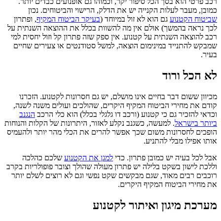
רכב פרטי הוא בסך הכל סיפור יקר, וכמוהו גם אופנועים כבדים יותר.
כמובן, מעבר לעלות הקנייה יש את הדלק, הרישוי והביטוחים. נכון
שביטוח הקטנוע
גם הוא לא זול במיוחד (
בעיקר הביטוח המקיף
, ופתרון
לכך נראה בהמשך) אולם אין מה להשוות בכלל את ההוצאה השנתית על
רכב להוצאה השנתית על קטנוע. אין ספק שזה פתרון קל וזול יחסית למי
שמבקש להתנייד במינימום הוצאה, למשל סטודנטים או צעירים שחיים
בעיר.
לא הכל ורוד
מכיוון ששום דבר בחיים אינו מושלם, יש גם חסרונות לקטנוע. הזכרנו
קודם את מחירי הביטוח המקיף היקרים, שהולכים ועולים משנה לשנה,
וכדאי להזכיר גם כי קטנוע (ורכב דו גלגלי בכלל) הוא כלי הרכב
הנגנב
ביותר בישראל
. למעשה, כשגנב נקלע לאזור, היתרונות של הקלות והנוחות
הופכים לחסרונות משום שכך אפשר להרים את הכלי מהר יותר ולהעמיס
אותו אפילו מבלי להתניע.
אבל לכל בעיה יש כמובן פתרון. כדי
למגן את הקטנוע
שלכם כהלכה
וללכת לישון בשקט בלילה יש פתרון מעולה שהולך וצובר פופולריות בקרב
רוכבים רבים מאוד, שגם מבקשים שקט נפשי וגם לא רוצים לשלם יותר
את מחירי הביטוח המקיף היקרים.
מערכת מיגון ואיתור לקטנוע