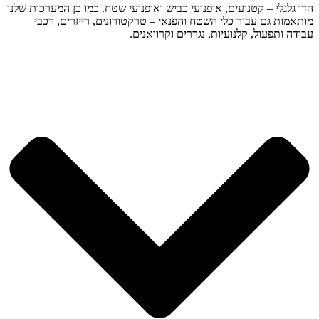
הדו גלגלי – קטנועים, אופנועי כביש ואופנועי שטח. כמו כן המערכות שלנו
מותאמות גם עבור כלי השטח והפנאי – טרקטורונים, רייזרים, רכבי
עבודה ותפעול, קלנועיות, נגררים וקרוואנים.