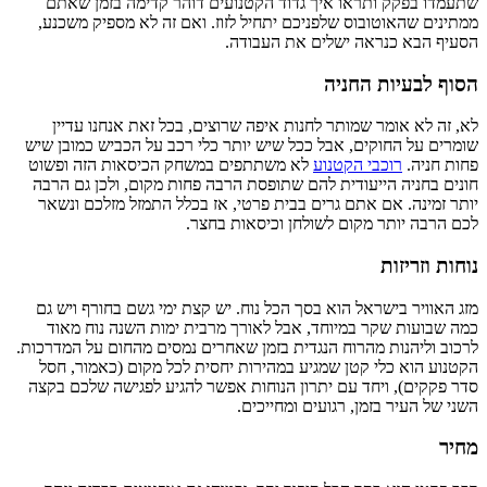
שתעמדו בפקק ותראו איך גדוד הקטנועים דוהר קדימה בזמן שאתם
ממתינים שהאוטובוס שלפניכם יתחיל לזוז. ואם זה לא מספיק משכנע,
הסעיף הבא כנראה ישלים את העבודה.
הסוף לבעיות החניה
לא, זה לא אומר שמותר לחנות איפה שרוצים, בכל זאת אנחנו עדיין
שומרים על החוקים, אבל ככל שיש יותר כלי רכב על הכביש כמובן שיש
פחות חניה.
רוכבי הקטנוע
לא משתתפים במשחק הכיסאות הזה ופשוט
חונים בחניה הייעודית להם שתופסת הרבה פחות מקום, ולכן גם הרבה
יותר זמינה. אם אתם גרים בבית פרטי, אז בכלל התמזל מזלכם ונשאר
לכם הרבה יותר מקום לשולחן וכיסאות בחצר.
נוחות וזריזות
מזג האוויר בישראל הוא בסך הכל נוח. יש קצת ימי גשם בחורף ויש גם
כמה שבועות שקר במיוחד, אבל לאורך מרבית ימות השנה נוח מאוד
לרכוב וליהנות מהרוח הנגדית בזמן שאחרים נמסים מהחום על המדרכות.
הקטנוע הוא כלי קטן שמגיע במהירות יחסית לכל מקום (כאמור, חסל
סדר פקקים), ויחד עם יתרון הנוחות אפשר להגיע לפגישה שלכם בקצה
השני של העיר בזמן, רגועים ומחייכים.
מחיר