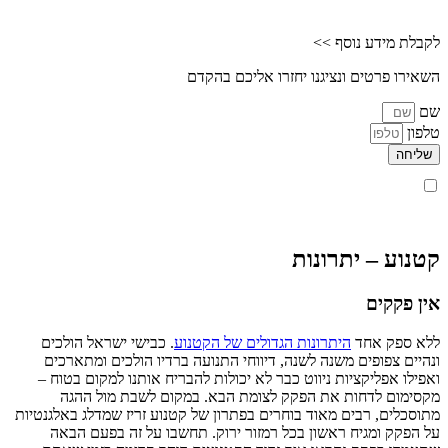
לקבלת מידע נוסף >>
השאירו פרטים ונציגנו יחזרו אליכם בהקדם
שם
טלפון
שליחה
קראתי ואני מאשר/ת את
מדיניות הפרטיות
של האתר, ומסכים/ה
לשמירת המידע לצורך טיפול בפנייתי (חובה)
קטנוע – יתרונות
אין פקקים
ללא ספק אחד
היתרונות הגדולים של הקטנוע
. כבישי ישראל הולכים
ונהיים צפופים משנה לשנה, דיווחי התנועה ברדיו הולכים ומתארכים
ואפילו אפליקציות ניווט כבר לא יכולות להבריח אותנו למקום בטוח –
מקסימום לדחות את הפקק לצומת הבא. במקום לשבת מול ההגה
מתוסכלים, רבים מאוד בוחרים בפתרון של קטנוע זריז שמדלג באלגנטיות
על הפקק ומגיח ראשון בכל רמזור ירוק. תחשבו על זה בפעם הבאה