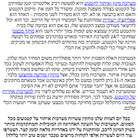
מערכת מיגון ואיתור לקטנוע
היא למעשה רכיב אלקטרוני קטן שמותקן
על הקטנוע בצורה מוצפנת ומוגנת, ומשדר כל הזמן את מיקום הקטנוע
והאם הוא בתנועה או לא. למי הוא משדר? לשני מקומות – האחד הוא
אפליקציה ייעודית
שמותקנת על המכשיר הנייד של הרוכב, וכך הוא יכול
להישאר מעודכן במצב הקטנוע שלו, גם אם הוא במיטה שלו בבית
והקטנוע בחניון שנמצא שש קומות נמוך יותר; השני הוא
מוקד מבצעי
שמחובר 24/7 למערכת האיתור ומאויש במוקדנים שמזהים כל תנועה
חריגה של הקטנוע, ובמקרה כזה מדווחים לכוחות הביטחון או מזניקים
צוות ייעודי כדי לנסות ולהשיב את הכלי.
המערכות האלה הופכות יותר ויותר פופולריות משום המחיר הנוח שלהן,
העובדה שהן קלות ופשוטות להתקנה ובעיקר בגלל האפשרות לעקוב בכל
רגע אחרי הקטנוע ולקבל תחושת ביטחון. שימו לב שחשוב מאוד להתקין
מערכות איתור, ומערכות מיגון בכלל, אצל
מתקין מורשה ומקצועי
בלבד.
במאה ה-21 ניתן להזמין כמעט כל חלק באינטרנט אבל כשאתם מתקינים
בעצמכם או אצל "חבר שמבין" אתם לוקחים לא רק את הסיכון
שהמערכת לא תעבוד כנדרש, אלא גם עלולים ליצור נזק
למערכות אחרות
של הקטנוע
. מעבר לכך, חברה מסודרת יודעת גם לתת שירות במקרה
שמשהו מתקלקל וכמובן מחזיקה במוקד מבצעי שעוקב אחרי תנועות הכלי
שלכם.
בכל יום הצוות שלנו מתקין עשרות מערכות איתור על קטנועים מכל
הסוגים. המערכות של הזעקה האחרונה הן המובילות והמתקדמות ביותר
בשוק המיגון לרכב, ומותקנות על ידנו באחריות מלאה ובזמן קצר.
הצטרפו
עוד היום לעשרות אלפי לקוחות מרוצים שכבר ישנים טוב יותר בלילה!