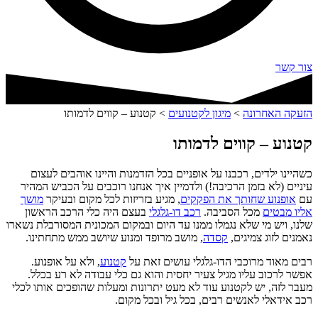
צור קשר
הזעקה האחרונה
>
מיגון לקטנועים
>
קטנוע – קווים לדמותו
קטנוע – קווים לדמותו
כשהיינו ילדים, רכבנו על אופניים בכל הזדמנות והיינו אוהבים לעצום
עיניים (לא בזמן הרכיבה!) ולדמיין איך אנחנו רוכבים על הכביש המהיר
עם
אופנוע שחותך את הפקקים
, מגיע בזריזות לכל מקום ובעיקר
מושך
אליו מבטים
מכל הסביבה.
רכב דו-גלגלי
בעצם היה כלי הרכב הראשון
שלנו, ויש מי שלא נגמלו ממנו עד היום ובמקום המכונית המסורבלת נשארו
נאמנים לזוג צמיגים,
קסדה
, מושב מרופד ומנוע שיושב ממש מתחתינו.
רבים מאוד מרוכבי הדו-גלגלי עושים זאת על
קטנוע
, ולא על אופנוע.
אפשר לרכוב עליו מגיל צעיר יחסית והוא גם כלי עבודה לא רע בכלל.
מעבר לזה, יש לקטנוע עוד לא מעט יתרונות ומעלות שהופכים אותו לכלי
רכב אידאלי לאנשים רבים, בכל גיל ובכל מקום.