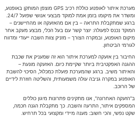
מערכת איתור לאופנוע כוללת רכיב GPS מוצפן המותקן באופנוע,
ומשדר את מיקומו בזמן אמת למוקד מבצעי אנושי שפועל 24/7.
ברגע שמתקבלת התראה – בין אם מהאזעקה או מהחיישנים –
המוקד נכנס לפעולה: יוצר קשר עם בעל הכלי, מבצע מעקב אחר
מיקום האופנוע, ובמקרה הצורך – מזניק צוות השבה ייעודי ומדווח
לגורמי הביטחון.
החיבור בין אזעקה למערכת איתור הוא זה שמעניק את שכבת
ההגנה האפקטיבית ביותר שקיימת כיום. האזעקה מונעת –
והאיתור משיב. ברגע שהמערכת פועלת כמכלול, הסיכוי להשבת
האופנוע במקרה גניבה עולה משמעותית, והשליטה חוזרת לידיים
של הרוכב.
ב"הזעקה האחרונה", אנו מתקינים פתרונות מיגון כוללים
המספקים איתור, התרעה והשבה. כך מתקבלת הגנה חכמה,
שקט נפשי, והכי חשוב: מענה מיידי ומקצועי בכל תרחיש.