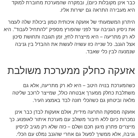
כבר אינן מקובלות כיום), ובמקרה שהמערכת מחוברת למוקד
היא מעבירה התראה גם ישירות אליו.
היתרון המשמעותי של אזעקה איכותית טמון ביכולת שלה לעצור
את ניסיון הגניבה עוד לפני שהפורץ מספיק "להתחיל לעבוד". היא
לא רק מתריעה – היא מייצרת לחץ, זמן תגובה ותחושת סיכון
אצל הגנב. כל שנייה כזו עשויה לעשות את ההבדל בין גניבה
שנמנעה לבין כלי שאבד.
אזעקה כחלק ממערכת משולבת
כשהמערכת בנויה היטב – היא לא רק מתריעה, אלא גם
משתלבת כחלק ממערך אבטחה כולל, שמייצר לרוכב שליטה
מלאה וביטחון גם כשהכלי חונה לבד באמצע העיר.
אזעקה מספקת התרעה מידית, אולם אזעקות לבדן כבר אינן
נמכרות כיום ללא חיבור משולב עם מערכת איתור לאופנוע. כך
מייצרים פתרון מיגון חכם ושלם – כזה שלא רק מגיב לניסיון
גניבה, אלא ממשיך לפעול גם אחרי שהגנב נמלט עם הכלי.