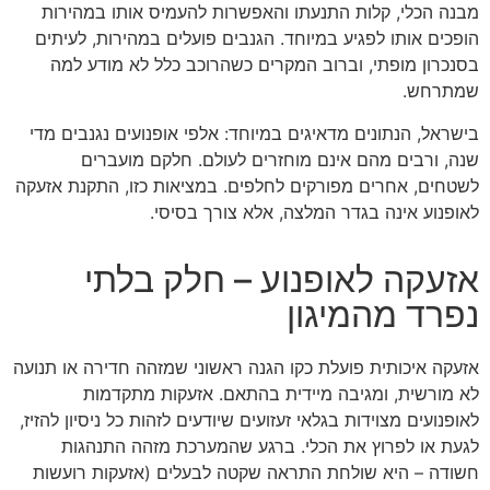
מבנה הכלי, קלות התנעתו והאפשרות להעמיס אותו במהירות
הופכים אותו לפגיע במיוחד. הגנבים פועלים במהירות, לעיתים
בסנכרון מופתי, וברוב המקרים כשהרוכב כלל לא מודע למה
שמתרחש.
בישראל, הנתונים מדאיגים במיוחד: אלפי אופנועים נגנבים מדי
שנה, ורבים מהם אינם מוחזרים לעולם. חלקם מועברים
לשטחים, אחרים מפורקים לחלפים. במציאות כזו, התקנת אזעקה
לאופנוע אינה בגדר המלצה, אלא צורך בסיסי.
אזעקה לאופנוע – חלק בלתי
נפרד מהמיגון
אזעקה איכותית פועלת כקו הגנה ראשוני שמזהה חדירה או תנועה
לא מורשית, ומגיבה מיידית בהתאם. אזעקות מתקדמות
לאופנועים מצוידות בגלאי זעזועים שיודעים לזהות כל ניסיון להזיז,
לגעת או לפרוץ את הכלי. ברגע שהמערכת מזהה התנהגות
חשודה – היא שולחת התראה שקטה לבעלים (אזעקות רועשות