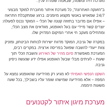
מערכת חיה ונושמת, שבאמת שומרת עליך.
ב"הזעקה האחרונה", כל מערכת איתור מחוברת למוקד מבצעי
24/7 שמאויש באנשי מקצוע מיומנים. ברגע שמתקבלת התראה
– אפילו אם מדובר בתזוזה קטנה של הכלי – המוקד נכנס לפעולה:
יוצרים קשר מיידי עם בעל האופנוע, מוודאים את מצב הכלי,
ומתחילים מעקב חי אחרי המיקום המדויק שלו.
במקרה של גניבה, המוקד מדווח ישירות לכוחות הביטחון, ומזניק
צוות ייעודי להשבה שפועל בפריסה ארצית. במקרים רבים,
המערכת מאפשרת
סיום מהיר של האירוע
והשבת הכלי תוך
שעות – לעיתים מבלי שבעל האופנוע אפילו ידע שנעשה ניסיון
גניבה.
השקט הנפשי האמיתי
לא מגיע רק מהידיעה שהאופנוע נמצא על
המפה – אלא מהידיעה שמישהו שומר עליו בשבילך, בכל שעה
משעות היממה.
מערכת מיגון איתור לקטנועים