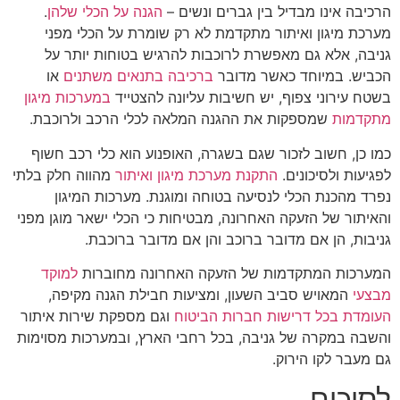
הרכיבה אינו מבדיל בין גברים ונשים –
הגנה על הכלי שלהן
.
מערכת מיגון ואיתור מתקדמת לא רק שומרת על הכלי מפני
גניבה, אלא גם מאפשרת לרוכבות להרגיש בטוחות יותר על
הכביש. במיוחד כאשר מדובר
ברכיבה בתנאים משתנים
או
בשטח עירוני צפוף, יש חשיבות עליונה להצטייד
במערכות מיגון
מתקדמות
שמספקות את ההגנה המלאה לכלי הרכב ולרוכבת.
כמו כן, חשוב לזכור שגם בשגרה, האופנוע הוא כלי רכב חשוף
לפגיעות ולסיכונים.
התקנת מערכת מיגון ואיתור
מהווה חלק בלתי
נפרד מהכנת הכלי לנסיעה בטוחה ומוגנת. מערכות המיגון
והאיתור של הזעקה האחרונה, מבטיחות כי הכלי ישאר מוגן מפני
גניבות, הן אם מדובר ברוכב והן אם מדובר ברוכבת.
המערכות המתקדמות של הזעקה האחרונה מחוברות
למוקד
מבצעי
המאויש סביב השעון, ומציעות חבילת הגנה מקיפה,
העומדת בכל דרישות חברות הביטוח
וגם מספקת שירות איתור
והשבה במקרה של גניבה, בכל רחבי הארץ, ובמערכות מסוימות
גם מעבר לקו הירוק.
לסיכום