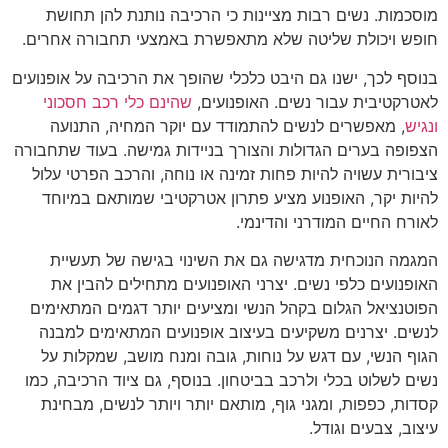
מוסכמות. נשים רבות מציינות כי הרכיבה נותנת להן תחושת
חופש ויכולת שליטה שלא מתאפשרת באמצעי תחבורה אחרים.
בנוסף לכך, ישנו גם היבט כלכלי שהופך את הרכיבה על אופנועים
לאטרקטיבית עבור נשים. האופנועים,
שהינם כלי רכב חסכוני
ונגיש
, מאפשרים לנשים להתמודד עם יוקר המחיה, התנועה
הצפופה בערים הגדולות והצורך בניידות גמישה. בעוד שתחבורה
ציבורית עשויה להיות פחות זמינה או נוחה, והרכב הפרטי עלול
להיות יקר, האופנוע מציע פתרון אטרקטיבי שמותאם במיוחד
לאורח החיים המודרני והדינמי.
המגמה הנוכחית מדגישה גם את השינוי בגישה של תעשיית
האופנועים כלפי נשים. יצרני האופנועים מתחילים להבין את
הפוטנציאל הגלום בקהל הנשי ומציעים יותר דגמים המתאימים
לנשים. יצרנים משקיעים בעיצוב אופנועים המתאימים למבנה
הגוף הנשי, עם דגש על נוחות, גובה ומנח מושב, שמקלות על
נשים לשלוט בכלי ולרכב בביטחון. בנוסף, גם ציוד הרכיבה, כמו
קסדות, כפפות, ומגני גוף, מותאם יותר ויותר לנשים, מבחינת
עיצוב, צבעים וגודל.