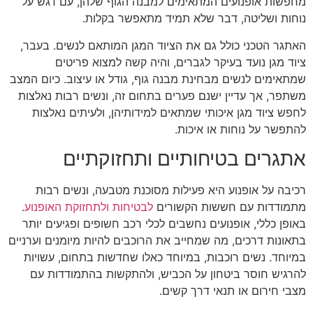
מחפשות אופנועים המתאימים למבנה הגוף שלהן, עם דגש על
נוחות ושליטה, דבר שלא תמיד מתאפשר בקלות.
האתגר הטכני כולל גם את הציוד המגן המותאם לנשים. בעבר,
ציוד מגן נועד בעיקר לגברים, והיה קשה למצוא פריטים
שמתאימים לנשים מבחינת מבנה גוף, גודל או עיצוב. כיום המצב
משתפר, אך עדיין ישנם פערים בתחום זה, ונשים רבות נאלצות
לחפש ציוד מגן איכותי שמתאים למידותיהן, ולעיתים נאלצות
להתפשר על נוחות או איכות.
אתגרים בטיחותיים ותחזוקתיים
רכיבה על אופנוע היא פעילות מסוכנת מטבעה, ונשים רבות
מתמודדות עם חששות הקשורים
לבטיחות ולתחזוקת האופנוע
.
באופן כללי, אופנועים נחשבים לכלי רכב חשופים ופגיעים יותר
בתאונות דרכים, מה שמחייב את הרוכבים להיות מיומנים וערניים
במיוחד. נשים רוכבות, במיוחד כאלו שחדשות בתחום, עשויות
להרגיש חוסר ביטחון על הכביש, ולהתקשות בהתמודדות עם
מצבי חירום או תנאי דרך קשים.