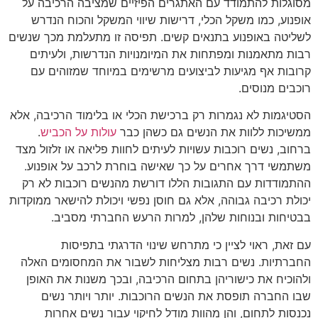
מסוגלות להתמודד עם האתגרים הפיזיים שמציבה הרכיבה על
אופנוע, כמו משקל הכלי, דרישות שיווי המשקל והכוח הנדרש
לשליטה באופנוע בתנאים קשים. תפיסה זו מתעלמת מכך שנשים
רבות מתאמנות ומפתחות את המיומנויות הנדרשות, ולעיתים
קרובות אף מגיעות לביצועים מרשימים במיוחד שמזוהים עם
רוכבים מנוסים.
הסטיגמות לא נגמרות רק ברכישת הכלי או בלימוד הרכיבה, אלא
ממשיכות ללוות את הנשים גם כשהן כבר
עולות על הכביש
.
ברחוב, נשים רוכבות עשויות לעיתים לחוות פליאה או זלזול מצד
משתמשי דרך אחרים על כך שאישה בוחרת לרכב על אופנוע.
ההתמודדות עם התגובות הללו דורשת מהנשים רוכבות לא רק
יכולת רכיבה גבוהה, אלא גם חוסן נפשי ויכולת להישאר ממוקדות
בבטיחות ובנוחות שלהן, למרות הרעש החברתי מסביב.
עם זאת, ראוי לציין כי מתרחש שינוי הדרגתי בתפיסות
החברתיות. נשים רבות מצליחות לשבור את המחסומים האלה
ולהוכיח את כישוריהן בתחום הרכיבה, ובכך משנות את האופן
שבו החברה תופסת את הנשים הרוכבות. יותר ויותר נשים
נכנסות לתחום, והן מהוות מודל לחיקוי עבור נשים אחרות