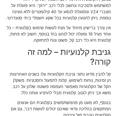
למשתמש ולסביבה ונחשב לכלי רכב "ירוק". היא פועלת על
מצברי V24 ומסוגלת לנסוע עד 40 קילומטרים ללא טעינה
נוספת. ניתן להטעין קלנועיות בכל שקע חשמלי ביתי סטנדרטי.
אין צורך ברישיון מיוחד על מנת לעשות שימוש בקלנועית – כל
אחד מגיל 16 ומעלה יכול לנהוג בה! בנוסף, חשוב לא פחות,
קלנועית היא כלי רכב קל, פשוט ונוח לתחזוקה.
גניבת קלנועיות – למה זה
קורה?
קל להבין מדוע נתוני גניבת הקלנועיות עלו בשנים האחרונות:
הן זמינות, נוחות לשימוש, קלות לתפעול וחסכוניות. משקלן
הקל של הקלנועיות מאפשר העמסה פשוטה שלהן על רכב
משא וכך ניתן לגנוב קלנועית מבלי להתניע אותה כלל.
בנוסף, לא מעט מן מהמשתמשים בקלנועית הם אנשים
המתקשים בהליכה וודאי שאינם יכולים לעשות דבר, גם אם
הקלנועית נגנבת מול עיניהם.