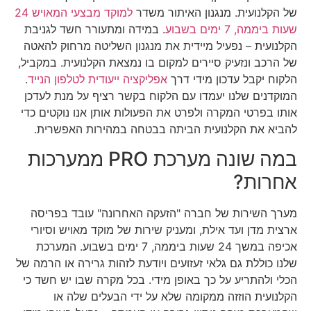
של הקלנועית. מנגנון האיתור משדר
למוקד מבצעי המאויש 24
שעות ביממה, 7 ימים בשבוע
. במידה ומתעורר חשד לגניבת
הקלנועית – נפעיל מיידית את מנגנון השליטה מרחוק להאטה
של הרכב ונזעיק סיירים למקום בו נמצאת הקלנועית. במקביל,
הלקוח יקבל עדכון מידי דרך
אפליקציה ייעודית לטלפון הנייד
.
המוקדנים שלנו יעמדו עם הלקוח בקשר רציף על מנת לעדכן
אותו בפרטי המקרה ולפרט את הפעולות אותן אנו נוקטים כדי
להביא את הקלנועית הביתה בבטחה במהירות האפשרית.
במה שונה מערכת PRO ממערכות
אחרות?
מערך השירות של חברה "הזעקה האחרונה" עובד בפריסה
ארצית מדן ועד אילת, ומעניק שירות של מוקד מאויש וסיורי
אכיפה במשך 24 שעות ביממה, 7 ימים בשבוע. המערכת
שלנו כוללת גם גלאי זעזועים ויודעת לזהות גרירה או הרמה של
הכלי ולהתריע על כך באופן מידי. בכל מקרה שבו יש חשד כי
הקלנועית הוזזה ממקומה שלא על ידי הבעלים שלה או