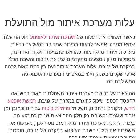
עלות מערכת איתור מול התועלת
כאשר משווים את העלות של
מערכת איתור לאופנוע
מול התועלת
שהיא מניבה, אפשר לראות בבירור שמדובר בהשקעה כדאית.
מערכות איתור מתקדמות, כמו אלו שמציעה הזעקה האחרונה,
מספקות מגוון אמצעים מתקדמים למניעת גניבות והשבת הכלי
במקרה של גניבה. עלות מערכת איתור נעה בין כמה מאות לכמה
אלפי שקלים בשנה, תלוי במאפייני המערכת והטכנולוגיה
המשולבת בה.
ההוצאות על רכישת מערכת איתור משתלמות מאוד בהשוואה
להפסד הכספי שיכול להיגרם במקרה של גניבה.
רכישת אופנוע
חדש
, תיקונים נרחבים, תשלומי
פרמיית ביטוח
גבוהים וכמובן זמן
אבוד ועוגמת נפש הם רק חלק מההוצאות שניתן להימנע מהן
בזכות התקנת מערכת איתור מתקדמת. נוסף לכך, מערכות אלו
משפרות את סיכויי השבת האופנוע במקרה של גניבה, חוסכות
זמן יקר ומונעות עוגמת נפש רבה.