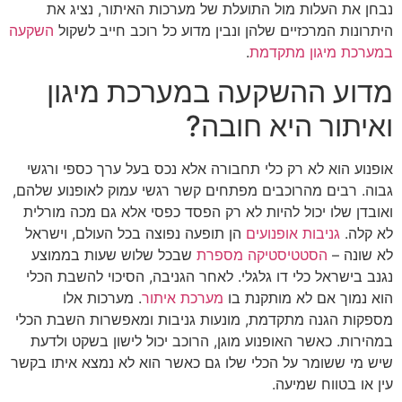
נבחן את העלות מול התועלת של מערכות האיתור, נציג את
היתרונות המרכזיים שלהן ונבין מדוע כל רוכב חייב לשקול
השקעה
במערכת מיגון מתקדמת
.
מדוע ההשקעה במערכת מיגון
ואיתור היא חובה?
אופנוע הוא לא רק כלי תחבורה אלא נכס בעל ערך כספי ורגשי
גבוה. רבים מהרוכבים מפתחים קשר רגשי עמוק לאופנוע שלהם,
ואובדן שלו יכול להיות לא רק הפסד כפסי אלא גם מכה מורלית
לא קלה.
גניבות אופנועים
הן תופעה נפוצה בכל העולם, וישראל
לא שונה –
הסטטיסטיקה מספרת
שבכל שלוש שעות בממוצע
נגנב בישראל כלי דו גלגלי. לאחר הגניבה, הסיכוי להשבת הכלי
הוא נמוך אם לא מותקנת בו
מערכת איתור
. מערכות אלו
מספקות הגנה מתקדמת, מונעות גניבות ומאפשרות השבת הכלי
במהירות. כאשר האופנוע מוגן, הרוכב יכול לישון בשקט ולדעת
שיש מי ששומר על הכלי שלו גם כאשר הוא לא נמצא איתו בקשר
עין או בטווח שמיעה.