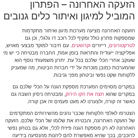
הזעקה האחרונה – הפתרון
המוביל למיגון ואיתור כלים גנובים
הזעקה האחרונה מציעה מערכות מיגון ואיתור מתקדמות
שמספקות פתרון כולל ומקיף לכל רוכב דו גלגלי, וכן גם
לטרקטורונים
, רייזרים
וקרוואנים
. עם חיבור למוקד מבצעי מאויש,
אפליקציה ייעודית והתראות בזמן אמת, החברה מבטיחה כי יש מי
שעוקב אחרי הכלי שלכם בכל עת. יתרון משמעותי נוסף הוא
שהמערכות כמובן מוכרות על ידי חברות הביטוח, מה שמעניק
ללקוחות שקט נפשי וביטחון מפני גניבות.
במקרים מסוימים המערכת מספקת הגנה על הכלי שלכם גם
במקרים שהוא
חצה את הקו הירוק
, ומבטיחה ניסיון השבה גם
כאשר זה קורה, ולצערנו לא מעט פעמים זה אכן קורה.
הצטרפו לאלפי הלקוחות שכבר נהנים מהשירותים המתקדמים
של הזעקה האחרונה, והבטיחו את שלומו של הכלי שלכם. הזעקה
האחרונה לא רק מספקת הגנה פיזית לכלי, אלא גם בטחון נפשי
לרוכבים, בכך שהיא מאפשרת להם ליהנות מהנסיעה בידיעה